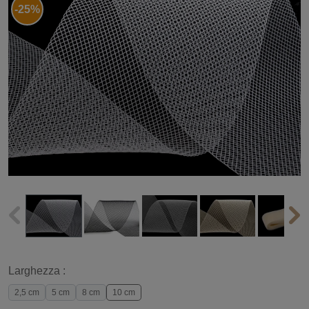
-25%
Larghezza :
2,5 cm
5 cm
8 cm
10 cm