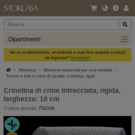
Lingua
Offerta
Acc
/
principa
Valuta
Dipar
Dipartimenti
Sei un professionista, un'azienda e vuoi fare acquisti a prezzi
da ingrosso?
Iscrizione!
Merceria
Elementi essenziali per una modista
Trecce e tubi in crine di cavallo, crinolina, rigidi
Crinolina di crine intrecciata, rigida,
larghezza: 10 cm
Codice articolo:
750348