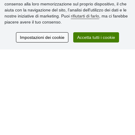
Informazioni importanti
consenso alla loro memorizzazione sul proprio dispositivo, il che
aiuta con la navigazione del sito, l'analisi dell'utilizzo dei dati e le
» Impostazioni dei cookie
nostre iniziative di marketing. Puoi
rifiutarti di farlo
, ma ci farebbe
» Termini & Condizioni
piacere avere il tuo consenso.
» Informativa sulla Privacy
» Consegna e pagamento
» Garanzia e resi
Impostazioni dei cookie
Accetta tutti i cookie
» Programma fedeltà
Recensioni
dei clienti