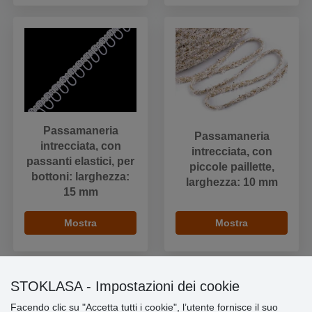
Passamaneria
Passamaneria
intrecciata, con
intrecciata, con
passanti elastici, per
piccole paillette,
bottoni: larghezza:
larghezza: 10 mm
15 mm
Mostra
Mostra
STOKLASA - Impostazioni dei cookie
Facendo clic su "Accetta tutti i cookie", l’utente fornisce il suo