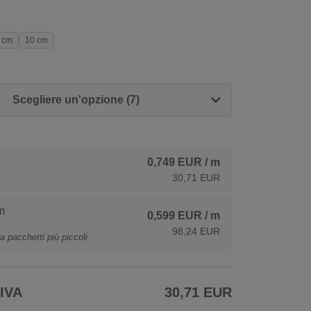
 cm
10 cm
Scegliere un'opzione (7)
0,749 EUR
/ m
30,71 EUR
m
0,599 EUR
/ m
98,24 EUR
a pacchetti più piccoli
 IVA
30,71 EUR