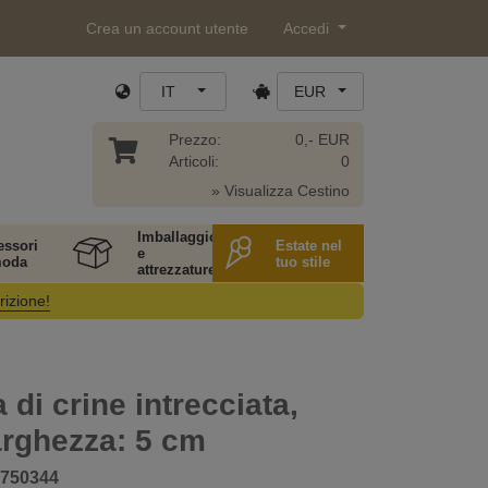
Crea un account utente
Accedi
IT
EUR
Prezzo:
0,- EUR
Articoli:
0
» Visualizza Cestino
Imballaggio
essori
Estate nel
e
moda
tuo stile
attrezzature
rizione!
 di crine intrecciata,
larghezza: 5 cm
750344