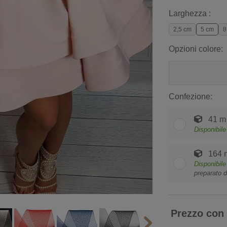
Larghezza :
2,5 cm
5 cm
8
Opzioni colore:
Confezione:
41 m
Disponibile
164 
Disponibile
preparato d
Prezzo con