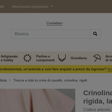
tti
Informazioni importanti:
Contattaci
Artigianato
Perline e
Acc
Gioielleria
e hobby
componenti
di 
professionista, un'azienda e vuoi fare acquisti a prezzi da ingrosso?
Isc
dista
Trecce e tubi in crine di cavallo, crinolina, rigidi
Crinolina
rigida, 
Codice articolo: