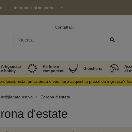
tti
Informazioni importanti:
Contattaci
Artigianato
Perline e
Acc
Gioielleria
e hobby
componenti
di 
professionista, un'azienda e vuoi fare acquisti a prezzi da ingrosso?
Isc
Artigianato estivo
Corona d'estate
rona d'estate