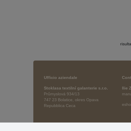
risult
Ufficio aziendale
Cont
Stoklasa textilní galanterie s.r.o.
Ilie
Průmyslová 934/13
manag
747 23 Bolatice, okres Opava
esho
Repubblica Ceca