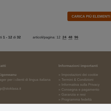
ati
1 -
12
di
32
articoli/pagina:
12
24
48
96
atti
Informazioni importanti
 Zigoneanu
» Impostazioni dei cookie
er per i clienti di lingua italiana
» Termini & Condizioni
» Informativa sulla Privacy
p@stoklasa.it
» Consegna e pagamento
» Garanzia e resi
» Programma fedeltà