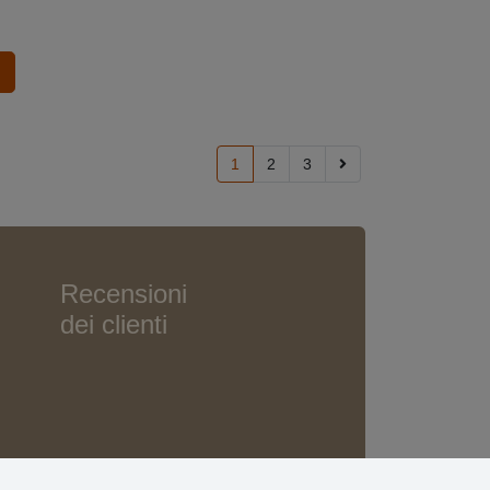
1
2
3
Recensioni
dei clienti