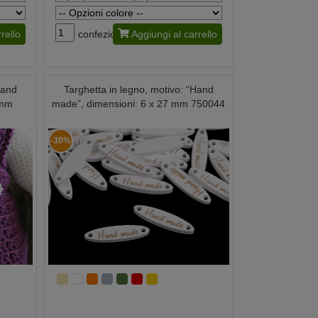
rello
confezione
Aggiungi al carrello
Hand
Targhetta in legno, motivo: “Hand
 mm
made”, dimensioni: 6 x 27 mm 750044
-30%