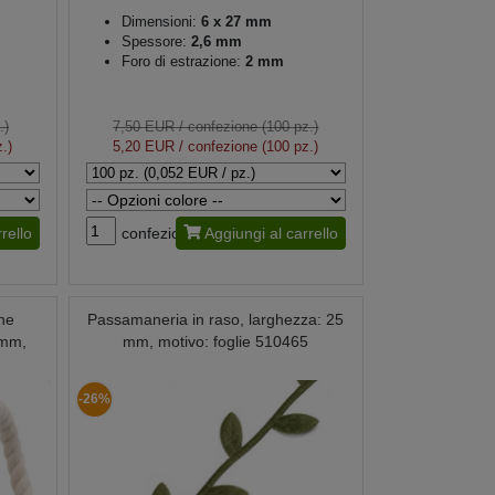
Dimensioni:
6 x 27 mm
Spessore:
2,6 mm
Foro di estrazione:
2 mm
.)
7,50 EUR
/ confezione (100 pz.)
.)
5,20 EUR
/ confezione (100 pz.)
rello
confezione
Aggiungi al carrello
one
Passamaneria in raso, larghezza: 25
 mm,
mm, motivo: foglie 510465
-26%