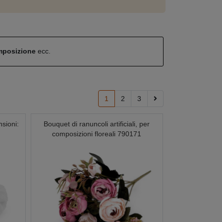
omposizione
ecc.
1
2
3
nsioni:
Bouquet di ranuncoli artificiali, per
composizioni floreali 790171