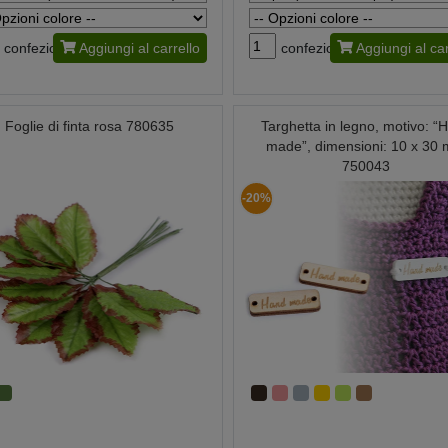
confezione
Aggiungi al carrello
confezione
Aggiungi al car
Foglie di finta rosa 780635
Targhetta in legno, motivo: “
made”, dimensioni: 10 x 30
750043
-20%