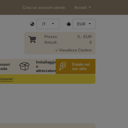
Crea un account utente
Accedi
IT
EUR
Prezzo:
0,- EUR
Articoli:
0
» Visualizza Cestino
Imballaggio
essori
Estate nel
e
moda
tuo stile
attrezzature
rizione!