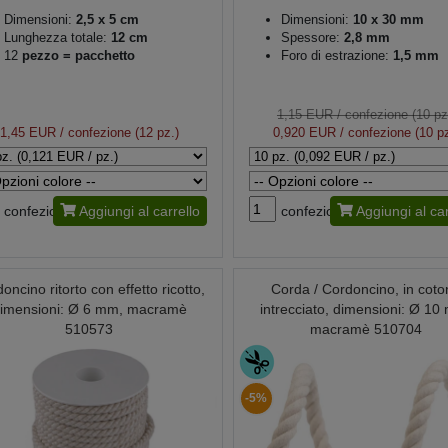
Dimensioni:
2,5 x 5 cm
Dimensioni:
10 x 30 mm
Lunghezza totale:
12 cm
Spessore:
2,8 mm
12
pezzo = pacchetto
Foro di estrazione:
1,5 mm
1,15 EUR
/ confezione (10 pz
1,45 EUR
/ confezione (12 pz.)
0,920 EUR
/ confezione (10 pz
confezione
Aggiungi al carrello
confezione
Aggiungi al car
oncino ritorto con effetto ricotto,
Corda / Cordoncino, in cot
imensioni: Ø 6 mm, macramè
intrecciato, dimensioni: Ø 10
510573
macramè 510704
-5%