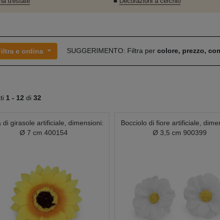
na d'estate
■
Decorazioni a cerchio
SUGGERIMENTO: Filtra per
colore, prezzo, c
iltra e ordina
ati
1 -
12
di
32
 di girasole artificiale, dimensioni:
Bocciolo di fiore artificiale, dime
Ø 7 cm 400154
Ø 3,5 cm 900399