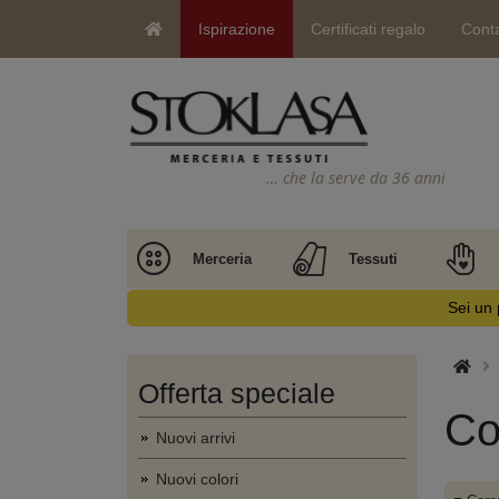
Ispirazione
Certificati regalo
Conta
… che la serve da 36 anni
Merceria
Tessuti
Sei un 
Offerta speciale
Co
Nuovi arrivi
Nuovi colori