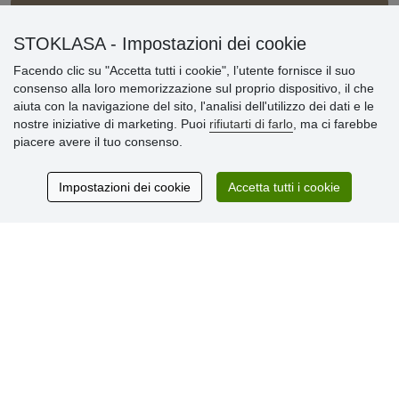
Informazioni importanti
STOKLASA - Impostazioni dei cookie
Facendo clic su "Accetta tutti i cookie", l’utente fornisce il suo
» Impostazioni dei cookie
consenso alla loro memorizzazione sul proprio dispositivo, il che
» Termini & Condizioni
aiuta con la navigazione del sito, l'analisi dell'utilizzo dei dati e le
» Informativa sulla Privacy
nostre iniziative di marketing. Puoi
rifiutarti di farlo
, ma ci farebbe
» Consegna e pagamento
piacere avere il tuo consenso.
» Garanzia e resi
» Programma fedeltà
Impostazioni dei cookie
Accetta tutti i cookie
Recensioni
dei clienti