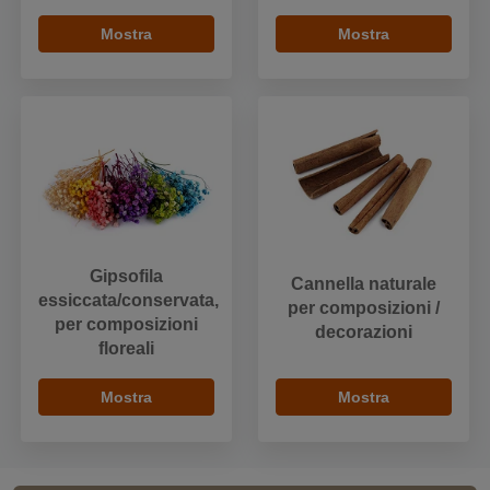
Mostra
Mostra
Gipsofila
Cannella naturale
essiccata/conservata,
per composizioni /
per composizioni
decorazioni
floreali
Mostra
Mostra