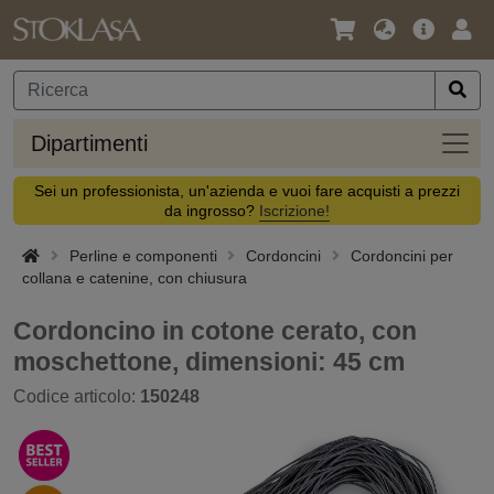
Lingua
Offerta
Acc
/
principa
Valuta
Dipar
Dipartimenti
Sei un professionista, un'azienda e vuoi fare acquisti a prezzi
da ingrosso?
Iscrizione!
Perline e componenti
Cordoncini
Cordoncini per
collana e catenine, con chiusura
Cordoncino in cotone cerato, con
moschettone, dimensioni: 45 cm
Codice articolo:
150248