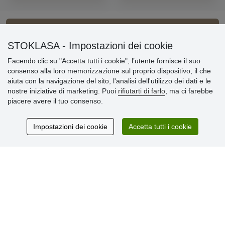
Informazioni importanti
STOKLASA - Impostazioni dei cookie
Facendo clic su "Accetta tutti i cookie", l’utente fornisce il suo
» Impostazioni dei cookie
consenso alla loro memorizzazione sul proprio dispositivo, il che
» Termini & Condizioni
aiuta con la navigazione del sito, l'analisi dell'utilizzo dei dati e le
» Informativa sulla Privacy
nostre iniziative di marketing. Puoi
rifiutarti di farlo
, ma ci farebbe
» Consegna e pagamento
piacere avere il tuo consenso.
» Garanzia e resi
» Programma fedeltà
Impostazioni dei cookie
Accetta tutti i cookie
Recensioni
dei clienti