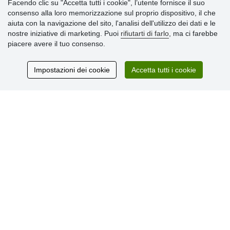
Facendo clic su "Accetta tutti i cookie", l’utente fornisce il suo
Informazioni importanti
consenso alla loro memorizzazione sul proprio dispositivo, il che
aiuta con la navigazione del sito, l'analisi dell'utilizzo dei dati e le
» Impostazioni dei cookie
nostre iniziative di marketing. Puoi
rifiutarti di farlo
, ma ci farebbe
» Termini & Condizioni
piacere avere il tuo consenso.
» Informativa sulla Privacy
» Consegna e pagamento
» Garanzia e resi
Impostazioni dei cookie
Accetta tutti i cookie
» Programma fedeltà
Recensioni
dei clienti