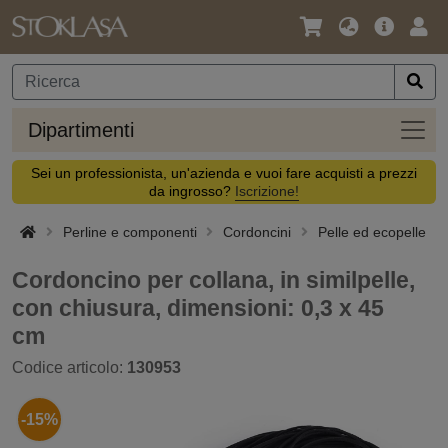
Lingua
Offerta
Acc
/
principa
Valuta
Dipar
Dipartimenti
Sei un professionista, un'azienda e vuoi fare acquisti a prezzi
da ingrosso?
Iscrizione!
Perline e componenti
Cordoncini
Pelle ed ecopelle
Cordoncino per collana, in similpelle,
con chiusura, dimensioni: 0,3 x 45
cm
Codice articolo:
130953
-15%