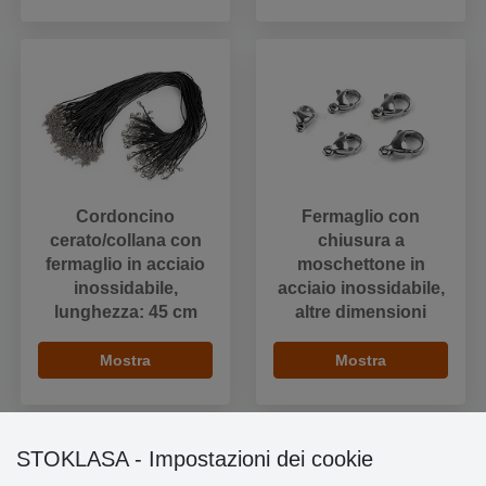
Cordoncino
Fermaglio con
cerato/collana con
chiusura a
fermaglio in acciaio
moschettone in
inossidabile,
acciaio inossidabile,
lunghezza: 45 cm
altre dimensioni
Mostra
Mostra
STOKLASA - Impostazioni dei cookie