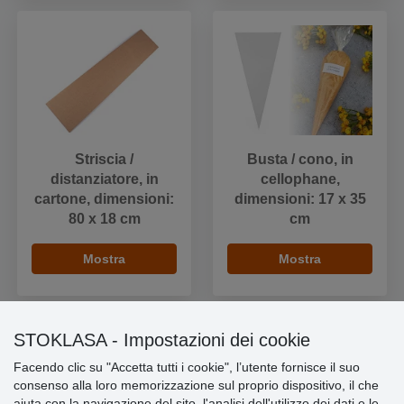
Striscia /
Busta / cono, in
distanziatore, in
cellophane,
cartone, dimensioni:
dimensioni: 17 x 35
80 x 18 cm
cm
Mostra
Mostra
STOKLASA - Impostazioni dei cookie
Facendo clic su "Accetta tutti i cookie", l’utente fornisce il suo
Informazioni importanti
consenso alla loro memorizzazione sul proprio dispositivo, il che
aiuta con la navigazione del sito, l'analisi dell'utilizzo dei dati e le