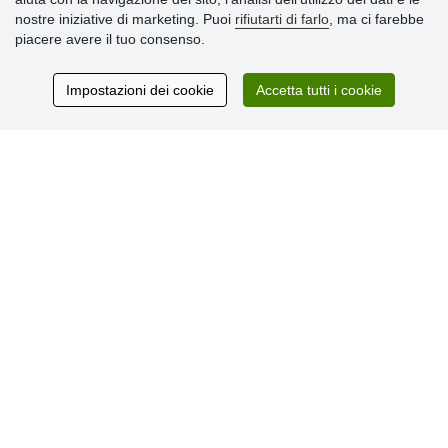
» Impostazioni dei cookie
nostre iniziative di marketing. Puoi
rifiutarti di farlo
, ma ci farebbe
» Termini & Condizioni
piacere avere il tuo consenso.
» Informativa sulla Privacy
» Consegna e pagamento
» Garanzia e resi
Impostazioni dei cookie
Accetta tutti i cookie
» Programma fedeltà
Recensioni
dei clienti