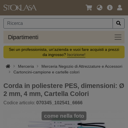
Lingua
Offerta
Acc
/
principa
Valuta
Dipar
Dipartimenti
Sei un professionista, un'azienda e vuoi fare acquisti a prezzi
da ingrosso?
Iscrizione!
Merceria
Merceria Negozio di Attrezzature e Accessori
Cartoncini-campione e cartelle colori
Corda in poliestere PES, dimensioni: Ø
2 mm, 4 mm, Cartella Colori
Codice articolo:
070345_102541_6666
come nella foto