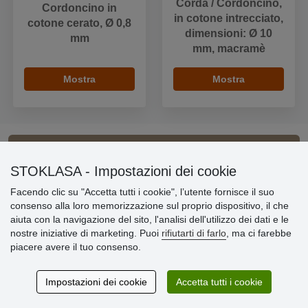
Corda / Cordoncino,
Cordoncino in
in cotone intrecciato,
cotone cerato, Ø 0,8
dimensioni: Ø 10
mm
mm, macramè
Mostra
Mostra
Informazioni importanti
STOKLASA - Impostazioni dei cookie
Facendo clic su "Accetta tutti i cookie", l’utente fornisce il suo
» Impostazioni dei cookie
consenso alla loro memorizzazione sul proprio dispositivo, il che
» Termini & Condizioni
aiuta con la navigazione del sito, l'analisi dell'utilizzo dei dati e le
» Informativa sulla Privacy
nostre iniziative di marketing. Puoi
rifiutarti di farlo
, ma ci farebbe
» Consegna e pagamento
piacere avere il tuo consenso.
» Garanzia e resi
» Programma fedeltà
Impostazioni dei cookie
Accetta tutti i cookie