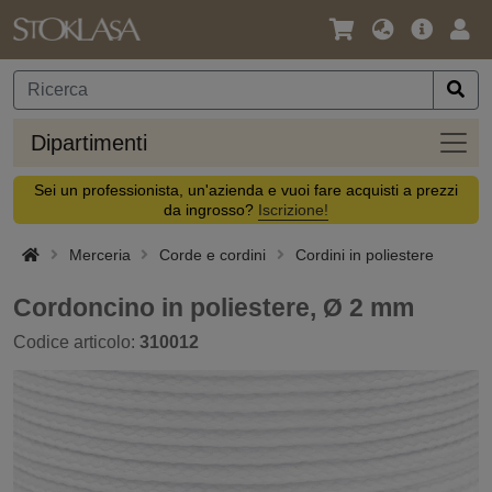
Lingua
Offerta
Acc
/
principa
Valuta
Dipar
Dipartimenti
Sei un professionista, un'azienda e vuoi fare acquisti a prezzi
da ingrosso?
Iscrizione!
Merceria
Corde e cordini
Cordini in poliestere
Cordoncino in poliestere, Ø 2 mm
Codice articolo:
310012