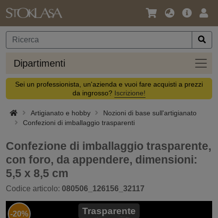
Lingua
Offerta
Acc
/
principa
Valuta
Dipar
Dipartimenti
Sei un professionista, un'azienda e vuoi fare acquisti a prezzi
da ingrosso?
Iscrizione!
Artigianato e hobby
Nozioni di base sull'artigianato
Confezioni di imballaggio trasparenti
Confezione di imballaggio trasparente,
con foro, da appendere, dimensioni:
5,5 x 8,5 cm
Codice articolo:
080506_126156_32117
Trasparente
-20%