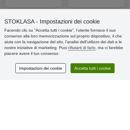
STOKLASA - Impostazioni dei cookie
Facendo clic su "Accetta tutti i cookie", l’utente fornisce il suo
Informazioni importanti
consenso alla loro memorizzazione sul proprio dispositivo, il che
aiuta con la navigazione del sito, l'analisi dell'utilizzo dei dati e le
» Impostazioni dei cookie
nostre iniziative di marketing. Puoi
rifiutarti di farlo
, ma ci farebbe
» Termini & Condizioni
piacere avere il tuo consenso.
» Informativa sulla Privacy
» Consegna e pagamento
» Garanzia e resi
Impostazioni dei cookie
Accetta tutti i cookie
» Programma fedeltà
Recensioni
dei clienti