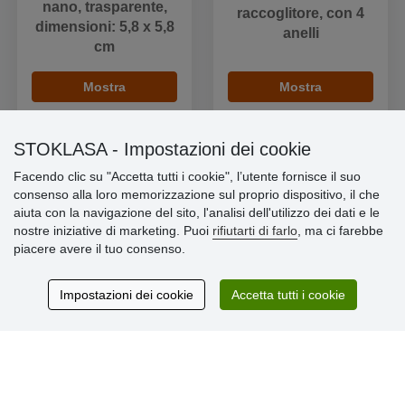
nano, trasparente,
raccoglitore, con 4
dimensioni: 5,8 x 5,8
anelli
cm
Mostra
Mostra
STOKLASA - Impostazioni dei cookie
Facendo clic su "Accetta tutti i cookie", l’utente fornisce il suo
consenso alla loro memorizzazione sul proprio dispositivo, il che
Informazioni importanti
aiuta con la navigazione del sito, l'analisi dell'utilizzo dei dati e le
nostre iniziative di marketing. Puoi
rifiutarti di farlo
, ma ci farebbe
» Impostazioni dei cookie
piacere avere il tuo consenso.
» Termini & Condizioni
» Informativa sulla Privacy
» Consegna e pagamento
Impostazioni dei cookie
Accetta tutti i cookie
» Garanzia e resi
» Programma fedeltà
Recensioni