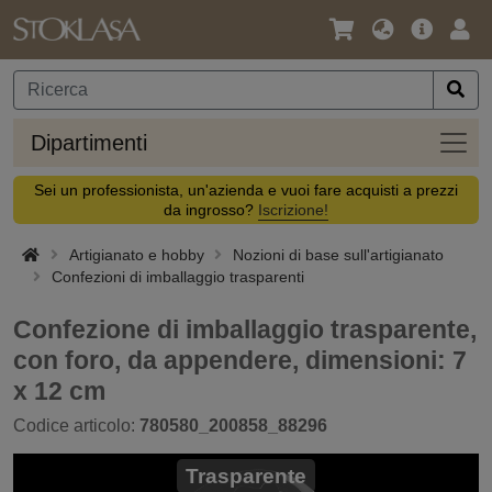
Lingua
Offerta
Acc
/
principa
Valuta
Dipar
Dipartimenti
Sei un professionista, un'azienda e vuoi fare acquisti a prezzi
da ingrosso?
Iscrizione!
Artigianato e hobby
Nozioni di base sull'artigianato
Confezioni di imballaggio trasparenti
Confezione di imballaggio trasparente,
con foro, da appendere, dimensioni: 7
x 12 cm
Codice articolo:
780580_200858_88296
Trasparente