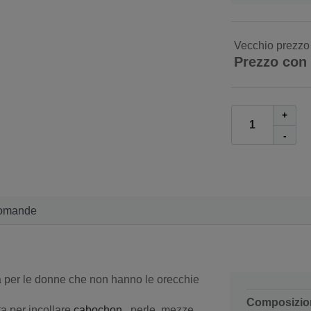
Vecchio prezzo
Prezzo con
+
-
omande
a per le donne che non hanno le orecchie
Composizio
ta per incollare
cabochon
, perle, mezze