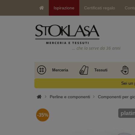
Ispirazione
Certificati regalo
Conta
… che la serve da 36 anni
Merceria
Tessuti
Sei un 
Perline e componenti
Componenti per gioi
plati
-35%