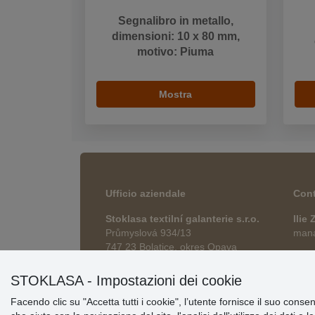
Segnalibro in metallo,
dimensioni: 10 x 80 mm,
motivo: Piuma
Mostra
Ufficio aziendale
Cont
Stoklasa textilní galanterie s.r.o.
Ilie
Průmyslová 934/13
manag
747 23 Bolatice, okres Opava
esho
Repubblica Ceca
STOKLASA - Impostazioni dei cookie
Facendo clic su "Accetta tutti i cookie", l’utente fornisce il suo conse