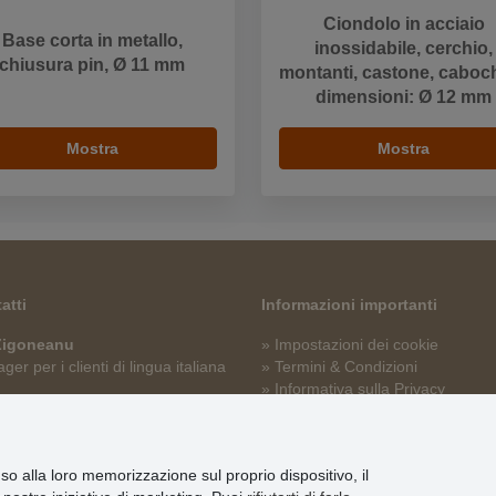
Ciondolo in acciaio
Base corta in metallo,
inossidabile, cerchio,
chiusura pin, Ø 11 mm
montanti, castone, caboc
dimensioni: Ø 12 mm
Mostra
Mostra
atti
Informazioni importanti
 Zigoneanu
» Impostazioni dei cookie
er per i clienti di lingua italiana
» Termini & Condizioni
» Informativa sulla Privacy
p@stoklasa.it
» Consegna e pagamento
» Garanzia e resi
» Programma fedeltà
nso alla loro memorizzazione sul proprio dispositivo, il