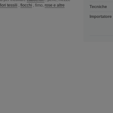
fiori tessili
,
fiocchi
, fimo,
rose e altre
Tecniche
Importatore