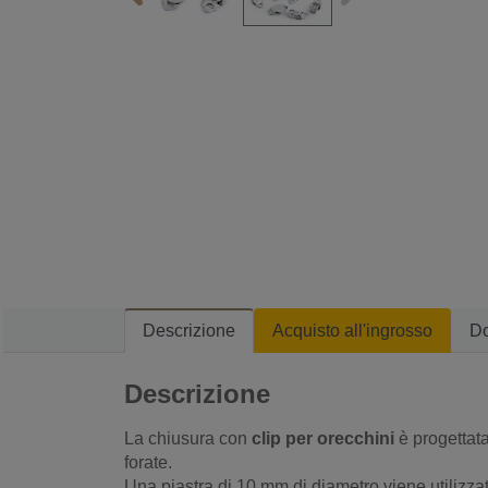
Descrizione
Acquisto all'ingrosso
D
Descrizione
La chiusura con
clip per orecchini
è progettat
forate.
Una piastra di 10 mm di diametro viene utilizza