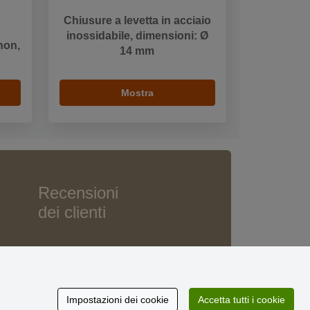
Chiusure a levetta in acciaio
inossidabile, dimensioni: Ø
hon,
14 mm
Mostra
Recensioni
dei clienti
Impostazioni dei cookie
Accetta tutti i cookie