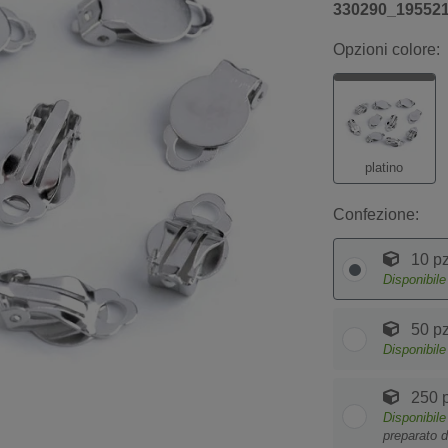
330290_19552
Opzioni colore:
platino
Confezione:
10 pz
Disponibil
50 pz
Disponibil
250 p
Disponibil
preparato d