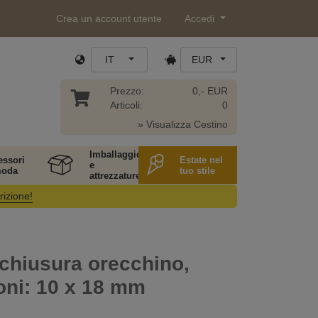
Crea un account utente
Accedi
IT
EUR
Prezzo:
0,- EUR
Articoli:
0
» Visualizza Cestino
Imballaggio
essori
Estate nel
e
moda
tuo stile
attrezzature
rizione!
 chiusura orecchino,
oni: 10 x 18 mm