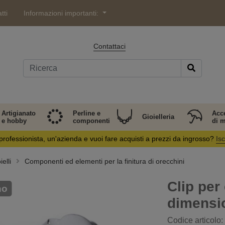
tti
Informazioni importanti:
Contattaci
Artigianato
Perline e
Acc
Gioielleria
e hobby
componenti
di 
professionista, un'azienda e vuoi fare acquisti a prezzi da ingrosso?
Isc
elli
Componenti ed elementi per la finitura di orecchini
Clip per
no
dimensi
Codice articolo: