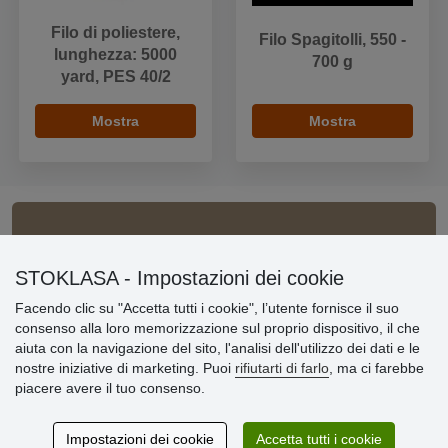
Filo di poliestere,
Filo Spagitolli, 550 -
lunghezza: 5000
700 g
yard, PES 40/2
Mostra
Mostra
Informazioni importanti
STOKLASA - Impostazioni dei cookie
» Impostazioni dei cookie
» Termini & Condizioni
Facendo clic su "Accetta tutti i cookie", l’utente fornisce il suo
» Informativa sulla Privacy
consenso alla loro memorizzazione sul proprio dispositivo, il che
» Consegna e pagamento
aiuta con la navigazione del sito, l'analisi dell'utilizzo dei dati e le
» Garanzia e resi
nostre iniziative di marketing. Puoi
rifiutarti di farlo
, ma ci farebbe
» Programma fedeltà
piacere avere il tuo consenso.
Impostazioni dei cookie
Accetta tutti i cookie