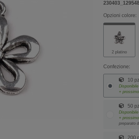
230403_12954
Opzioni colore:
2 platino
Confezione:
10 pz
Disponibil
+ prossim
50 pz
Disponibil
+ prossim
preparato d
200 p