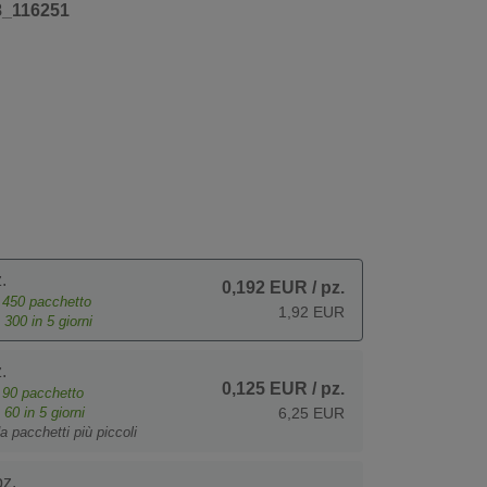
8_116251
.
0,192 EUR
/ pz.
e
450
pacchetto
1,92 EUR
o
300
in 5 giorni
.
0,125 EUR
/ pz.
e
90
pacchetto
o
60
in 5 giorni
6,25 EUR
a pacchetti più piccoli
z.