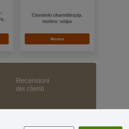
o:
Ciondolo charm/tirazip,
re,
motivo: volpe
Mostra
Recensioni
dei clienti