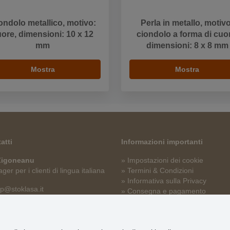
ondolo metallico, motivo:
Perla in metallo, motiv
ore, dimensioni: 10 x 12
ciondolo a forma di cuo
mm
dimensioni: 8 x 8 mm
Mostra
Mostra
atti
Informazioni importanti
 Zigoneanu
» Impostazioni dei cookie
er per i clienti di lingua italiana
» Termini & Condizioni
» Informativa sulla Privacy
p@stoklasa.it
» Consegna e pagamento
» Garanzia e resi
» Programma fedeltà