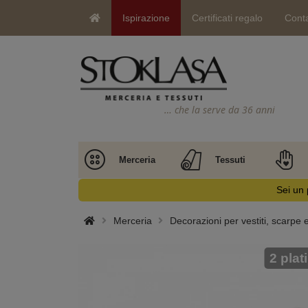
Ispirazione
Certificati regalo
Conta
… che la serve da 36 anni
Merceria
Tessuti
Sei un 
Merceria
Decorazioni per vestiti, scarpe 
2 plat