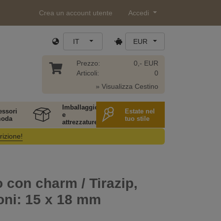
Crea un account utente
Accedi
IT
EUR
Prezzo:
0,- EUR
Articoli:
0
» Visualizza Cestino
Imballaggio
essori
Estate nel
e
moda
tuo stile
attrezzature
rizione!
 con charm / Tirazip,
oni: 15 x 18 mm