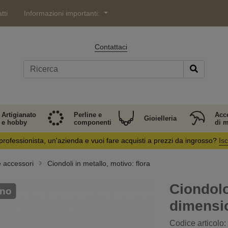
tti
Informazioni importanti:
Contattaci
Artigianato
Perline e
Acc
Gioielleria
e hobby
componenti
di 
professionista, un'azienda e vuoi fare acquisti a prezzi da ingrosso?
Isc
e accessori
Ciondoli in metallo, motivo: flora
Ciondolo
ino
dimensi
Codice articolo: