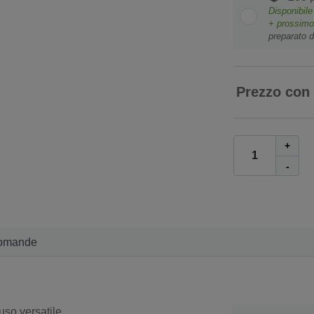
Disponibil
+ prossim
preparato d
Prezzo con
+
-
omande
uso versatile.