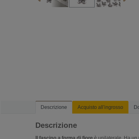
Descrizione
Acquisto all'ingrosso
D
Descrizione
Il fascino a forma di fiore
è unilaterale. Ha un 