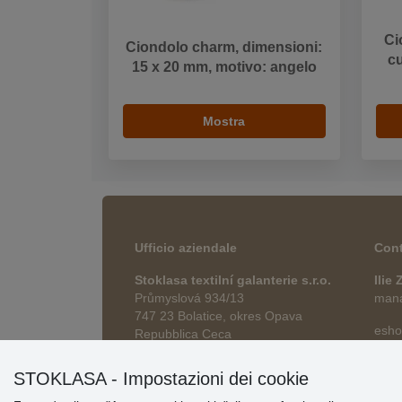
Ci
Ciondolo charm, dimensioni:
cu
15 x 20 mm, motivo: angelo
Mostra
Ufficio aziendale
Cont
Stoklasa textilní galanterie s.r.o.
Ilie
Průmyslová 934/13
manag
747 23 Bolatice, okres Opava
esho
Repubblica Ceca
STOKLASA - Impostazioni dei cookie