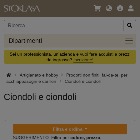
Lingua
Offerta
Acc
/
principa
Valuta
Dipar
Dipartimenti
Sei un professionista, un'azienda e vuoi fare acquisti a prezzi
da ingrosso?
Iscrizione!
Artigianato e hobby
Prodotti non finiti, fai-da-te, per
acchiappasogni e carillon
Ciondoli e ciondoli
Ciondoli e ciondoli
Filtra e ordina
SUGGERIMENTO: Filtra per
colore, prezzo,