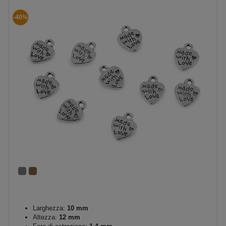
-40%
Larghezza:
10 mm
Altezza:
12 mm