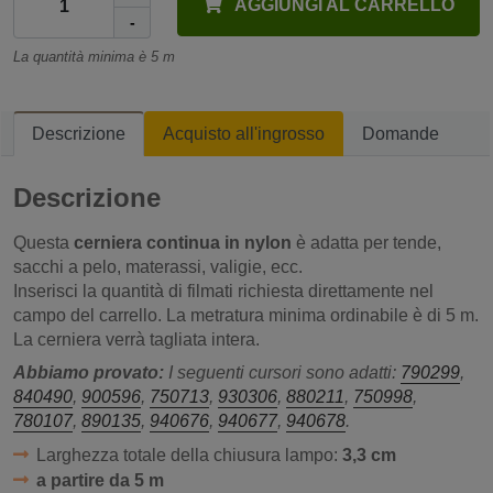
AGGIUNGI AL CARRELLO
-
La quantità minima è 5 m
Descrizione
Acquisto all'ingrosso
Domande
Descrizione
Questa
cerniera continua in nylon
è adatta per tende,
sacchi a pelo, materassi, valigie, ecc.
Inserisci la quantità di filmati richiesta direttamente nel
campo del carrello. La metratura minima ordinabile è di 5 m.
La cerniera verrà tagliata intera.
Abbiamo provato:
I seguenti cursori sono adatti:
790299
,
840490
,
900596
,
750713
,
930306
,
880211
,
750998
,
780107
,
890135
,
940676
,
940677
,
940678
.
Larghezza totale della chiusura lampo:
3,3 cm
a partire da 5 m