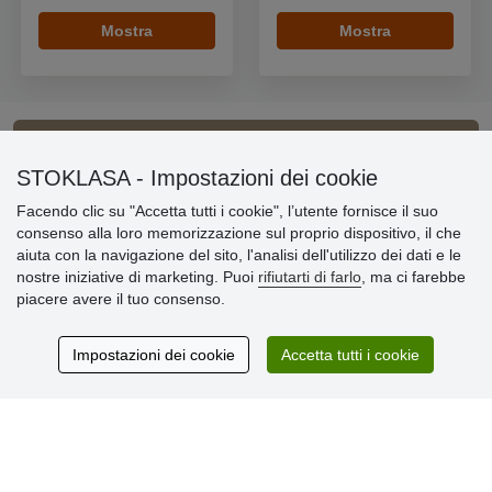
Mostra
Mostra
Informazioni importanti
STOKLASA - Impostazioni dei cookie
Facendo clic su "Accetta tutti i cookie", l’utente fornisce il suo
» Impostazioni dei cookie
consenso alla loro memorizzazione sul proprio dispositivo, il che
» Termini & Condizioni
aiuta con la navigazione del sito, l'analisi dell'utilizzo dei dati e le
» Informativa sulla Privacy
nostre iniziative di marketing. Puoi
rifiutarti di farlo
, ma ci farebbe
» Consegna e pagamento
piacere avere il tuo consenso.
» Garanzia e resi
» Programma fedeltà
Impostazioni dei cookie
Accetta tutti i cookie
Recensioni
dei clienti