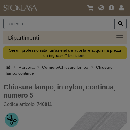
Lingua
Offerta
Acc
/
principa
Valuta
Dipar
Dipartimenti
Sei un professionista, un'azienda e vuoi fare acquisti a prezzi
da ingrosso?
Iscrizione!
Merceria
Cerniere/Chiusure lampo
Chiusure
lampo continue
Chiusura lampo, in nylon, continua,
numero 5
Codice articolo:
740911