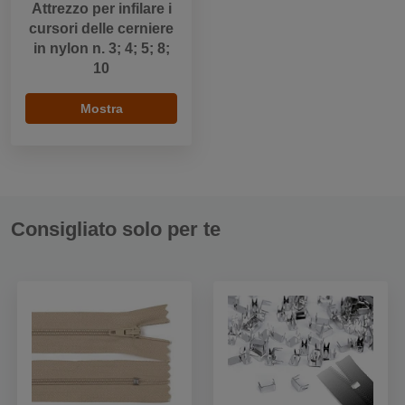
Attrezzo per infilare i
cursori delle cerniere
in nylon n. 3; 4; 5; 8;
10
Mostra
Consigliato solo per te