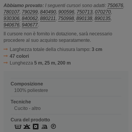
Abbiamo provato:
I seguenti cursori sono adatti:
750676
,
780107
,
790299
,
840490
,
900596
,
750713
,
070270
,
930306
,
840062
,
880211
,
750998
,
890138
,
890135
,
940676
,
940677
.
Il cursore non è fornito in dotazione, sarà necessario
procedere al suo acquisto separatamente.
Larghezza totale della chiusura lampo:
3 cm
47 colori
Lunghezza
5 m, 25 m, 200 m
Composizione
100% poliestere
Tecniche
Cucito - altro
Cura del prodotto