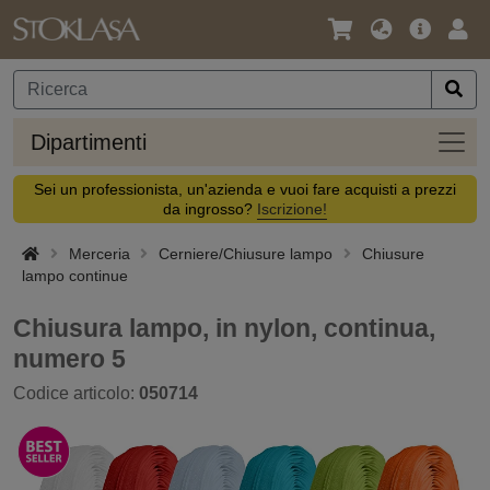
Lingua
Offerta
Acc
/
principa
Valuta
Dipar
Dipartimenti
Sei un professionista, un'azienda e vuoi fare acquisti a prezzi
da ingrosso?
Iscrizione!
Merceria
Cerniere/Chiusure lampo
Chiusure
lampo continue
Chiusura lampo, in nylon, continua,
numero 5
Codice articolo:
050714