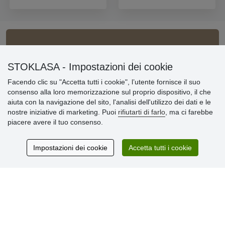
Informazioni importanti
STOKLASA - Impostazioni dei cookie
» Impostazioni dei cookie
Facendo clic su "Accetta tutti i cookie", l’utente fornisce il suo
» Termini & Condizioni
consenso alla loro memorizzazione sul proprio dispositivo, il che
» Informativa sulla Privacy
aiuta con la navigazione del sito, l'analisi dell'utilizzo dei dati e le
» Consegna e pagamento
nostre iniziative di marketing. Puoi
rifiutarti di farlo
, ma ci farebbe
» Garanzia e resi
piacere avere il tuo consenso.
» Programma fedeltà
Impostazioni dei cookie
Accetta tutti i cookie
Recensioni
dei clienti