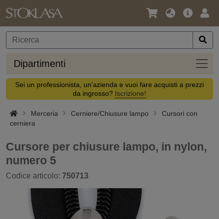
Lingua
Offerta
Acc
/
principa
Valuta
Dipar
Dipartimenti
Sei un professionista, un'azienda e vuoi fare acquisti a prezzi
da ingrosso?
Iscrizione!
Merceria
Cerniere/Chiusure lampo
Cursori con
cerniera
Cursore per chiusure lampo, in nylon,
numero 5
Codice articolo:
750713