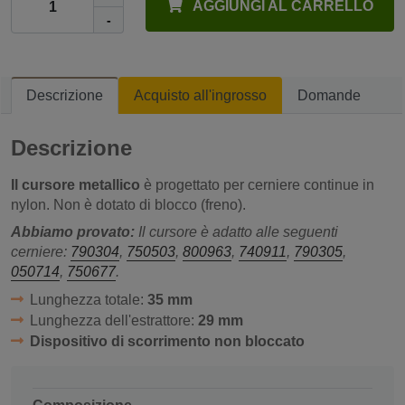
AGGIUNGI AL CARRELLO
-
Descrizione
Acquisto all'ingrosso
Domande
Descrizione
Il cursore metallico
è progettato per cerniere continue in
nylon. Non è dotato di blocco (freno).
Abbiamo provato:
Il cursore è adatto alle seguenti
cerniere:
790304
,
750503
,
800963
,
740911
,
790305
,
050714
,
750677
.
Lunghezza totale:
35 mm
Lunghezza dell'estrattore:
29 mm
Dispositivo di scorrimento non bloccato