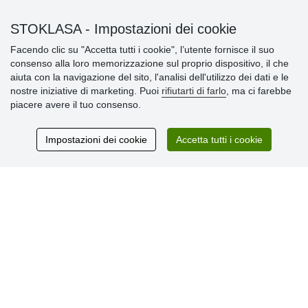
Informazioni importanti
STOKLASA - Impostazioni dei cookie
Facendo clic su "Accetta tutti i cookie", l’utente fornisce il suo
» Impostazioni dei cookie
consenso alla loro memorizzazione sul proprio dispositivo, il che
» Termini & Condizioni
aiuta con la navigazione del sito, l'analisi dell'utilizzo dei dati e le
» Informativa sulla Privacy
nostre iniziative di marketing. Puoi
rifiutarti di farlo
, ma ci farebbe
» Consegna e pagamento
piacere avere il tuo consenso.
» Garanzia e resi
» Programma fedeltà
Impostazioni dei cookie
Accetta tutti i cookie
Recensioni
dei clienti