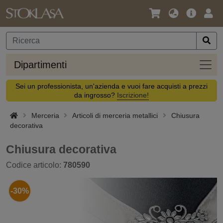
Lingua
Offerta
Acc
/
principa
Valuta
Dipar
Dipartimenti
Sei un professionista, un'azienda e vuoi fare acquisti a prezzi
da ingrosso?
Iscrizione!
Merceria
Articoli di merceria metallici
Chiusura
decorativa
Chiusura decorativa
Codice articolo:
780590
-30%