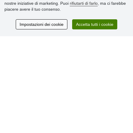
nostre iniziative di marketing. Puoi
rifiutarti di farlo
, ma ci farebbe
» Consegna e pagamento
piacere avere il tuo consenso.
» Garanzia e resi
» Programma fedeltà
Impostazioni dei cookie
Accetta tutti i cookie
Recensioni
dei clienti
© Stoklasa textilní galanterie s.r.o. 2026.