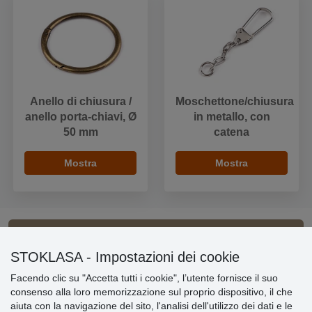
Anello di chiusura /
Moschettone/chiusura
anello porta-chiavi, Ø
in metallo, con
50 mm
catena
Mostra
Mostra
Informazioni importanti
STOKLASA - Impostazioni dei cookie
Facendo clic su "Accetta tutti i cookie", l’utente fornisce il suo
» Impostazioni dei cookie
consenso alla loro memorizzazione sul proprio dispositivo, il che
» Termini & Condizioni
aiuta con la navigazione del sito, l'analisi dell'utilizzo dei dati e le
» Informativa sulla Privacy