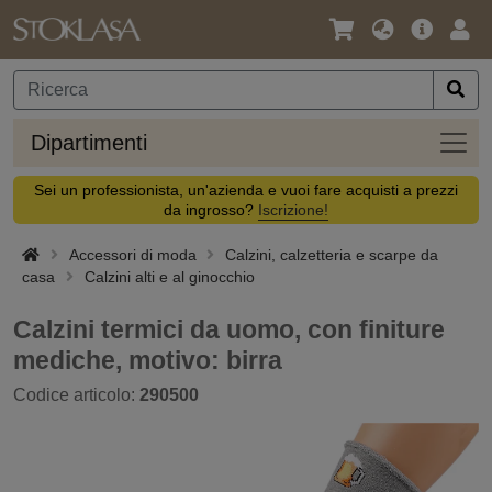
Lingua
Offerta
Acc
/
principa
Valuta
Dipar
Dipartimenti
Sei un professionista, un'azienda e vuoi fare acquisti a prezzi
da ingrosso?
Iscrizione!
Accessori di moda
Calzini, calzetteria e scarpe da
casa
Calzini alti e al ginocchio
Calzini termici da uomo, con finiture
mediche, motivo: birra
Codice articolo:
290500