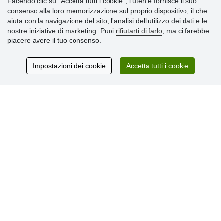
Facendo clic su "Accetta tutti i cookie", l’utente fornisce il suo
» Impostazioni dei cookie
consenso alla loro memorizzazione sul proprio dispositivo, il che
» Termini & Condizioni
aiuta con la navigazione del sito, l'analisi dell'utilizzo dei dati e le
» Informativa sulla Privacy
nostre iniziative di marketing. Puoi
rifiutarti di farlo
, ma ci farebbe
» Consegna e pagamento
piacere avere il tuo consenso.
» Garanzia e resi
» Programma fedeltà
Impostazioni dei cookie
Accetta tutti i cookie
Recensioni
dei clienti