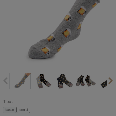
Tipo :
basso
termici