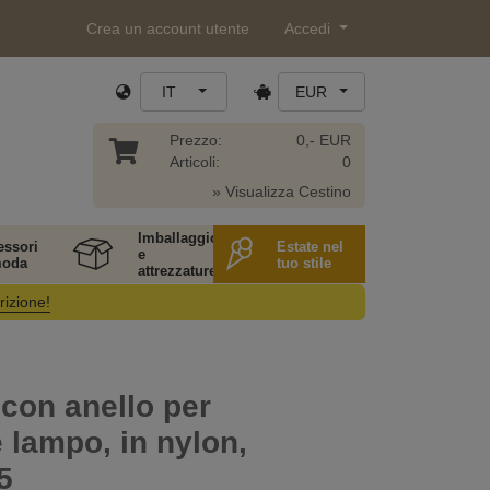
Crea un account utente
Accedi
IT
EUR
Prezzo:
0,- EUR
Articoli:
0
» Visualizza Cestino
Imballaggio
essori
Estate nel
e
moda
tuo stile
attrezzature
rizione!
con anello per
 lampo, in nylon,
5