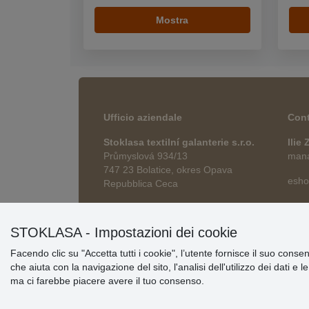
Mostra
Ufficio aziendale
Cont
Stoklasa textilní galanterie s.r.o.
Ilie
Průmyslová 934/13
manag
747 23 Bolatice, okres Opava
esho
Repubblica Ceca
STOKLASA - Impostazioni dei cookie
Facendo clic su "Accetta tutti i cookie", l’utente fornisce il suo conse
che aiuta con la navigazione del sito, l'analisi dell'utilizzo dei dati e 
ma ci farebbe piacere avere il tuo consenso.