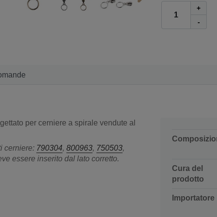
+
-
omande
gettato per cerniere a spirale vendute al
Composizio
i cerniere:
790304
,
800963
,
750503
,
eve essere inserito dal lato corretto.
Cura del
prodotto
Importatore