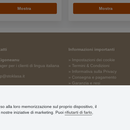
Mostra
Mostra
atti
Informazioni importanti
 Zigoneanu
» Impostazioni dei cookie
er per i clienti di lingua italiana
» Termini & Condizioni
» Informativa sulla Privacy
p@stoklasa.it
» Consegna e pagamento
» Garanzia e resi
» Programma fedeltà
nso alla loro memorizzazione sul proprio dispositivo, il
le nostre iniziative di marketing. Puoi
rifiutarti di farlo
,