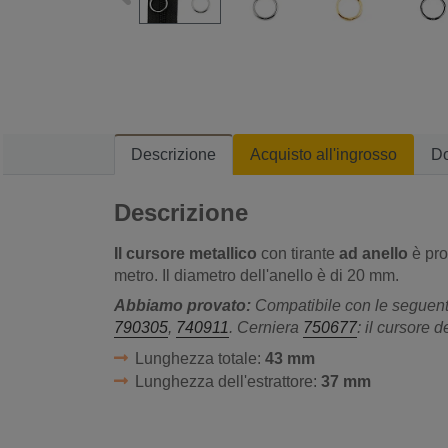
Descrizione
Acquisto all'ingrosso
D
Descrizione
Il cursore metallico
con tirante
ad anello
è pro
metro. Il diametro dell'anello è di 20 mm.
Abbiamo provato:
Compatibile con le seguent
790305
,
740911
. Cerniera
750677
: il cursore d
Lunghezza totale:
43 mm
Lunghezza dell'estrattore:
37 mm