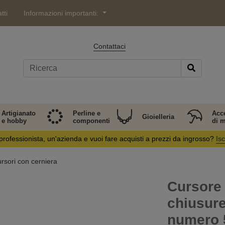
tti
Informazioni importanti:
Contattaci
Artigianato
Perline e
Acc
Gioielleria
e hobby
componenti
di 
professionista, un'azienda e vuoi fare acquisti a prezzi da ingrosso?
Isc
rsori con cerniera
Cursore 
chiusure
numero 