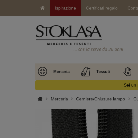
Ispirazione
Certificati regalo
Conta
… che la serve da 36 anni
Merceria
Tessuti
Sei un 
Merceria
Cerniere/Chiusure lampo
Cu