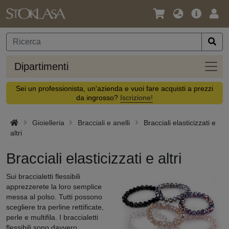
Lingua
Offerta
Acc
/
principa
Valuta
Dipar
Dipartimenti
Sei un professionista, un'azienda e vuoi fare acquisti a prezzi
da ingrosso?
Iscrizione!
Gioielleria
Bracciali e anelli
Bracciali elasticizzati e
altri
Bracciali elasticizzati e altri
Sui braccialetti flessibili
apprezzerete la loro semplice
messa al polso. Tutti possono
scegliere tra perline rettificate,
perle e multifila. I braccialetti
flessibili sono davvero