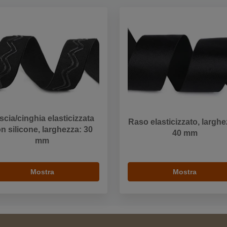
scia/cinghia elasticizzata
Raso elasticizzato, larghe
n silicone, larghezza: 30
40 mm
mm
Mostra
Mostra