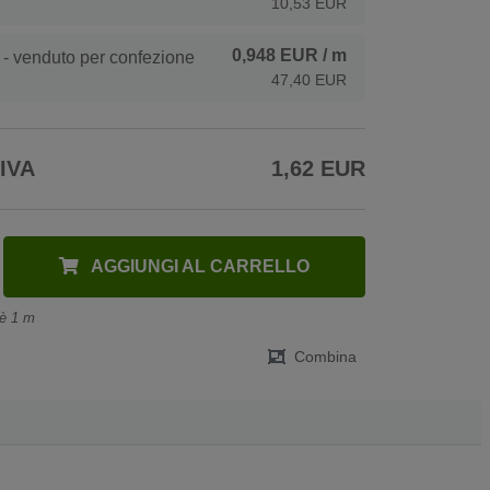
10,53 EUR
0,948 EUR
/ m
- venduto per confezione
47,40 EUR
 IVA
1,62 EUR
AGGIUNGI AL CARRELLO
 è 1 m
Combina