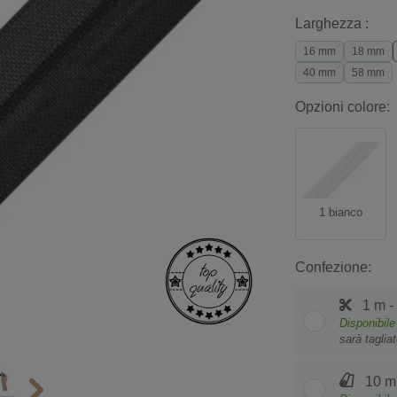
Larghezza :
16 mm
18 mm
40 mm
58 mm
Opzioni colore:
1 bianco
Confezione:
1 m -
Disponibile
sarà taglia
10 m 