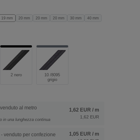
19 mm
20 mm
20 mm
20 mm
30 mm
40 mm
2 nero
10 /8095
grigio
 venduto al metro
1,62 EUR
/ m
1,62 EUR
to in una lunghezza continua
1,05 EUR
/ m
- venduto per confezione