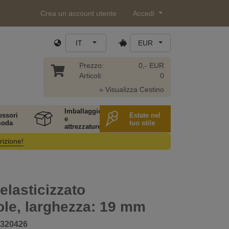
Crea un account utente
Accedi
IT
EUR
Prezzo:
0,- EUR
Articoli:
0
» Visualizza Cestino
Imballaggio
essori
Estate nel
e
moda
tuo stile
attrezzature
rizione!
elasticizzato
le, larghezza: 19 mm
320426