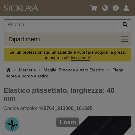
Lingua
Offerta
Acc
/
principa
Valuta
Dipar
Dipartimenti
Sei un professionista, un'azienda e vuoi fare acquisti a prezzi
da ingrosso?
Iscrizione!
Merceria
Maglia, Rotonda e Altro Elastico
Piega
sopra e bordo elastico
Elastico plissettato, larghezza: 40
mm
Codice articolo:
440764_213006_101695
1 nero