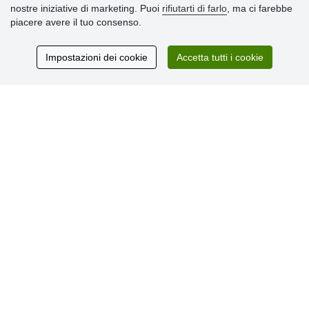
nostre iniziative di marketing. Puoi
rifiutarti di farlo
, ma ci farebbe
» Consegna e pagamento
piacere avere il tuo consenso.
» Garanzia e resi
» Programma fedeltà
Impostazioni dei cookie
Accetta tutti i cookie
Recensioni
dei clienti
© Stoklasa textilní galanterie s.r.o. 2026.