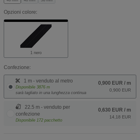
40 mm
40 mm
58 mm
Opzioni colore:
1 nero
Confezione:
1 m - venduto al metro
0,900 EUR
/ m
Disponibile
3876
m
0,900 EUR
sarà tagliato in una lunghezza continua
22.5 m - venduto per
0,630 EUR
/ m
confezione
14,18 EUR
Disponibile
172
pacchetto