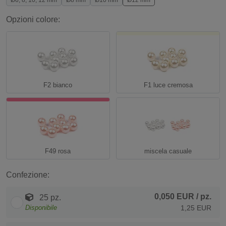
Ø6; 8; 10; 12 mm
Ø8 mm
Ø10 mm
Ø12 mm
Opzioni colore:
F2 bianco
F1 luce cremosa
F49 rosa
miscela casuale
Confezione:
0,050 EUR
/ pz.
25 pz.
Disponibile
1,25 EUR