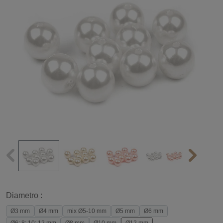
Diametro :
Ø3 mm
Ø4 mm
mix Ø5-10 mm
Ø5 mm
Ø6 mm