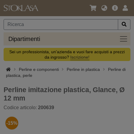
Lingua
Offerta
Acc
/
principa
Valuta
Dipar
Dipartimenti
Sei un professionista, un'azienda e vuoi fare acquisti a prezzi
da ingrosso?
Iscrizione!
Perline e componenti
Perline in plastica
Perline di
plastica, perle
Perline imitazione plastica, Glance, Ø
12 mm
Codice articolo:
200639
-15%