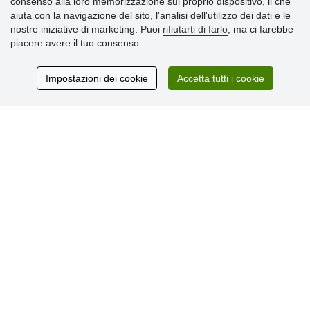
consenso alla loro memorizzazione sul proprio dispositivo, il che
» Termini & Condizioni
aiuta con la navigazione del sito, l'analisi dell'utilizzo dei dati e le
» Informativa sulla Privacy
nostre iniziative di marketing. Puoi
rifiutarti di farlo
, ma ci farebbe
» Consegna e pagamento
piacere avere il tuo consenso.
» Garanzia e resi
» Programma fedeltà
Impostazioni dei cookie
Accetta tutti i cookie
Recensioni
dei clienti