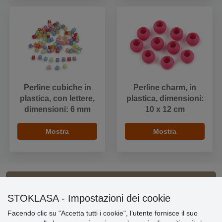
Perline cubiche in
Perline charm, in
plastica, con lettere,
plastica, dimensioni:
dimensioni: 6 mm
10 x 12 cm
Mostra
Mostra
Informazioni importanti
STOKLASA - Impostazioni dei cookie
Facendo clic su "Accetta tutti i cookie", l’utente fornisce il suo
» Impostazioni dei cookie