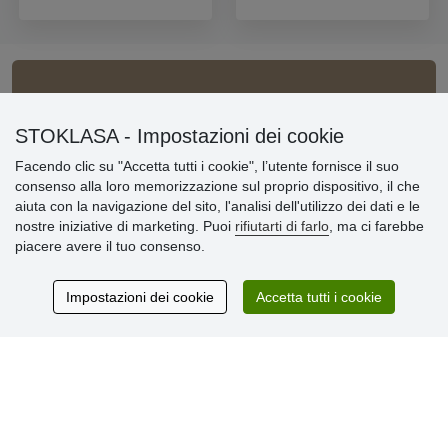
Informazioni importanti
STOKLASA - Impostazioni dei cookie
» Impostazioni dei cookie
Facendo clic su "Accetta tutti i cookie", l’utente fornisce il suo
» Termini & Condizioni
consenso alla loro memorizzazione sul proprio dispositivo, il che
» Informativa sulla Privacy
aiuta con la navigazione del sito, l'analisi dell'utilizzo dei dati e le
» Consegna e pagamento
nostre iniziative di marketing. Puoi
rifiutarti di farlo
, ma ci farebbe
» Garanzia e resi
piacere avere il tuo consenso.
» Programma fedeltà
Impostazioni dei cookie
Accetta tutti i cookie
Recensioni
dei clienti