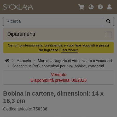
Lingua
Offerta
Acc
/
principa
Valuta
Dipar
Dipartimenti
Sei un professionista, un'azienda e vuoi fare acquisti a prezzi
da ingrosso?
Iscrizione!
Merceria
Merceria Negozio di Attrezzature e Accessori
Sacchetti in PVC, contenitori per tubi, bobine, cartoncini
Venduto
Disponibilità prevista: 08/2026
Bobina in cartone, dimensioni: 14 x
16,3 cm
Codice articolo:
750336