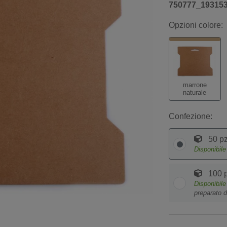
750777_19315
Opzioni colore:
marrone
naturale
Confezione:
50 pz
Disponibil
100 p
Disponibil
preparato d