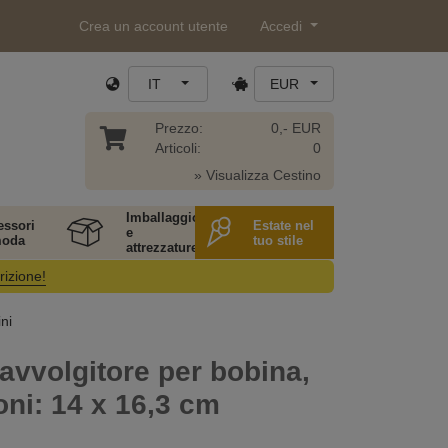
Crea un account utente
Accedi
IT
EUR
Prezzo:
0,- EUR
Articoli:
0
» Visualizza Cestino
Imballaggio
essori
Estate nel
e
moda
tuo stile
attrezzature
rizione!
ni
avvolgitore per bobina,
ni: 14 x 16,3 cm