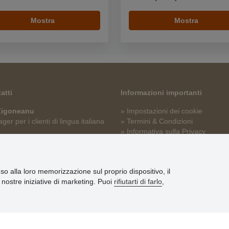
Mostra
Mostra
atti
Informazioni importanti
 Zigoneanu
» Impostazioni dei cookie
er per i clienti di lingua italiana
» Termini & Condizioni
» Informativa sulla Privacy
p@stoklasa.it
» Consegna e pagamento
» Garanzia e resi
» Programma fedeltà
nso alla loro memorizzazione sul proprio dispositivo, il
le nostre iniziative di marketing. Puoi
rifiutarti di farlo
,