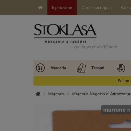
Ispirazione
Certificati regalo
Conta
… che la serve da 36 anni
Merceria
Tessuti
Sei un 
Merceria
Merceria Negozio di Attrezzatur
marrone n