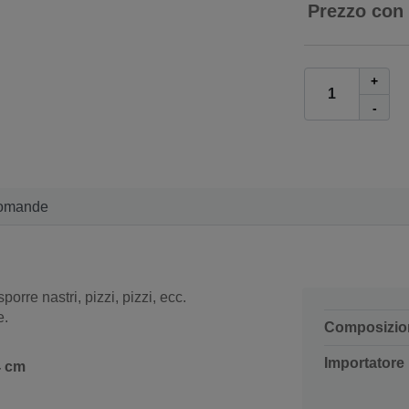
Prezzo con
+
-
omande
porre nastri, pizzi, pizzi, ecc.
e.
Composizio
Importatore
4 cm