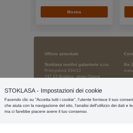
Mostra
Ufficio aziendale
Cont
Stoklasa textilní galanterie s.r.o.
Ilie
Průmyslová 934/13
manag
747 23 Bolatice, okres Opava
esho
Repubblica Ceca
STOKLASA - Impostazioni dei cookie
Facendo clic su "Accetta tutti i cookie", l’utente fornisce il suo conse
che aiuta con la navigazione del sito, l'analisi dell'utilizzo dei dati e 
ma ci farebbe piacere avere il tuo consenso.