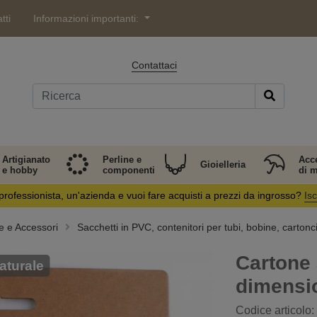
tti
Informazioni importanti:
Contattaci
Artigianato
Perline e
Acc
Gioielleria
e hobby
componenti
di 
professionista, un'azienda e vuoi fare acquisti a prezzi da ingrosso?
Isc
e e Accessori
Sacchetti in PVC, contenitori per tubi, bobine, cartonci
Cartone 
aturale
dimensio
Codice articolo: