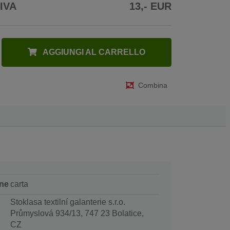
 IVA
13,- EUR
AGGIUNGI AL CARRELLO
Combina
ne
carta
Stoklasa textilní galanterie s.r.o.
Průmyslová 934/13, 747 23 Bolatice,
CZ