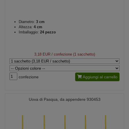
Diametro:
3 cm
Altezza:
4 cm
Imballaggio:
24 pezzo
3,18 EUR
/ confezione (1 sacchetto)
confezione
Aggiungi al carrello
Uova di Pasqua, da appendere 930453