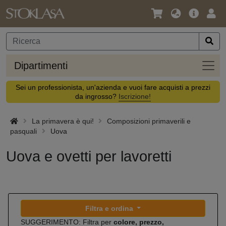
Lingua
Offerta
Acc
/
principa
Valuta
Dipar
Dipartimenti
Sei un professionista, un'azienda e vuoi fare acquisti a prezzi
da ingrosso?
Iscrizione!
La primavera è qui!
Composizioni primaverili e
pasquali
Uova
Uova e ovetti per lavoretti
Filtra e ordina
SUGGERIMENTO: Filtra per
colore, prezzo,