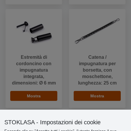
Estremità di
Catena /
cordoncino con
impugnatura per
impugnatura
borsetta, con
integrata,
moschettone,
dimensioni: Ø 6 mm
lunghezza: 25 cm
Mostra
Mostra
STOKLASA - Impostazioni dei cookie