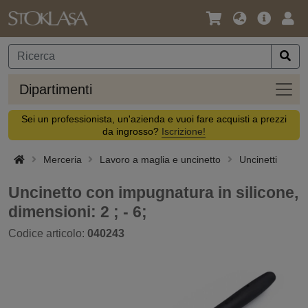
Lingua
Offerta
Acc
/
principa
Valuta
Dipar
Dipartimenti
Sei un professionista, un'azienda e vuoi fare acquisti a prezzi
da ingrosso?
Iscrizione!
Merceria
Lavoro a maglia e uncinetto
Uncinetti
Uncinetto con impugnatura in silicone,
dimensioni: 2 ; - 6;
Codice articolo:
040243