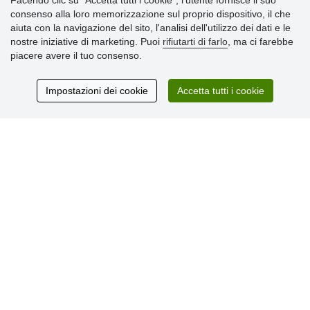
Facendo clic su "Accetta tutti i cookie", l’utente fornisce il suo
Informazioni importanti
consenso alla loro memorizzazione sul proprio dispositivo, il che
aiuta con la navigazione del sito, l'analisi dell'utilizzo dei dati e le
» Impostazioni dei cookie
nostre iniziative di marketing. Puoi
rifiutarti di farlo
, ma ci farebbe
» Termini & Condizioni
piacere avere il tuo consenso.
» Informativa sulla Privacy
» Consegna e pagamento
» Garanzia e resi
Impostazioni dei cookie
Accetta tutti i cookie
» Programma fedeltà
Recensioni
dei clienti