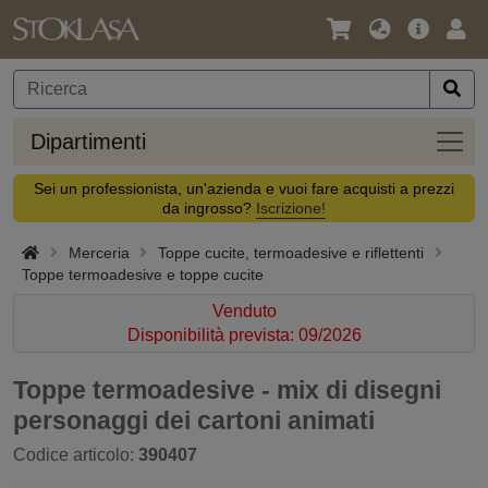
Lingua
Offerta
Acc
/
principa
Valuta
Dipar
Dipartimenti
Sei un professionista, un'azienda e vuoi fare acquisti a prezzi
da ingrosso?
Iscrizione!
Merceria
Toppe cucite, termoadesive e riflettenti
Toppe termoadesive e toppe cucite
Venduto
Disponibilità prevista: 09/2026
Toppe termoadesive - mix di disegni
personaggi dei cartoni animati
Codice articolo:
390407