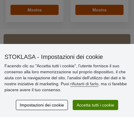
Mostra
Mostra
Informazioni importanti
STOKLASA - Impostazioni dei cookie
» Impostazioni dei cookie
Facendo clic su "Accetta tutti i cookie", l’utente fornisce il suo
» Termini & Condizioni
consenso alla loro memorizzazione sul proprio dispositivo, il che
» Informativa sulla Privacy
aiuta con la navigazione del sito, l'analisi dell'utilizzo dei dati e le
» Consegna e pagamento
nostre iniziative di marketing. Puoi
rifiutarti di farlo
, ma ci farebbe
» Garanzia e resi
piacere avere il tuo consenso.
» Programma fedeltà
Impostazioni dei cookie
Accetta tutti i cookie
Recensioni
dei clienti