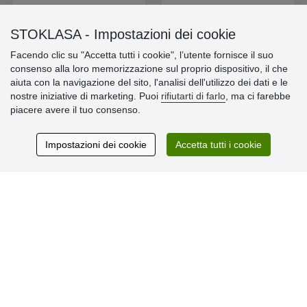
STOKLASA - Impostazioni dei cookie
Facendo clic su "Accetta tutti i cookie", l’utente fornisce il suo
consenso alla loro memorizzazione sul proprio dispositivo, il che
Informazioni importanti
aiuta con la navigazione del sito, l'analisi dell'utilizzo dei dati e le
nostre iniziative di marketing. Puoi
rifiutarti di farlo
, ma ci farebbe
» Impostazioni dei cookie
piacere avere il tuo consenso.
» Termini & Condizioni
» Informativa sulla Privacy
» Consegna e pagamento
Impostazioni dei cookie
Accetta tutti i cookie
» Garanzia e resi
» Programma fedeltà
Recensioni
dei clienti