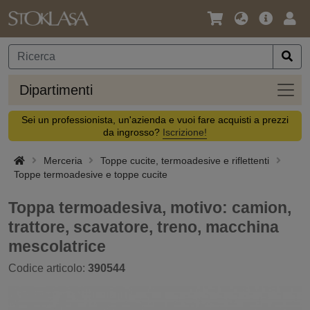
Lingua
Offerta
Acc
/
principa
Valuta
Dipar
Dipartimenti
Sei un professionista, un'azienda e vuoi fare acquisti a prezzi
da ingrosso?
Iscrizione!
Merceria
Toppe cucite, termoadesive e riflettenti
Toppe termoadesive e toppe cucite
Toppa termoadesiva, motivo: camion,
trattore, scavatore, treno, macchina
mescolatrice
Codice articolo:
390544