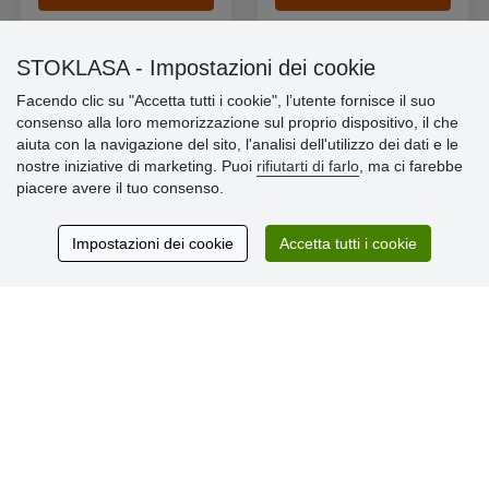
STOKLASA - Impostazioni dei cookie
Facendo clic su "Accetta tutti i cookie", l’utente fornisce il suo
consenso alla loro memorizzazione sul proprio dispositivo, il che
Informazioni importanti
aiuta con la navigazione del sito, l'analisi dell'utilizzo dei dati e le
nostre iniziative di marketing. Puoi
rifiutarti di farlo
, ma ci farebbe
» Impostazioni dei cookie
piacere avere il tuo consenso.
» Termini & Condizioni
» Informativa sulla Privacy
» Consegna e pagamento
Impostazioni dei cookie
Accetta tutti i cookie
» Garanzia e resi
» Programma fedeltà
Recensioni
dei clienti