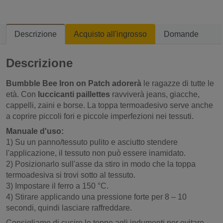
Descrizione
Acquisto all'ingrosso
Domande
Descrizione
Bumbble Bee Iron on Patch adorerà
le ragazze di tutte le
età. Con
luccicanti paillettes
ravviverà jeans, giacche,
cappelli, zaini e borse. La toppa termoadesivo serve anche
a coprire piccoli fori e piccole imperfezioni nei tessuti.
Manuale d'uso:
1) Su un panno/tessuto pulito e asciutto stendere
l'applicazione, il tessuto non può essere inamidato.
2) Posizionarlo sull'asse da stiro in modo che la toppa
termoadesiva si trovi sotto al tessuto.
3) Impostare il ferro a 150 °C.
4) Stirare applicando una pressione forte per 8 – 10
secondi, quindi lasciare raffreddare.
Consigliamo di cucire le toppe agli indumenti per evitare