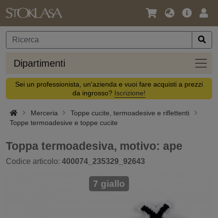
Lingua
Offerta
Acc
/
principa
Valuta
Dipar
Dipartimenti
Sei un professionista, un'azienda e vuoi fare acquisti a prezzi
da ingrosso?
Iscrizione!
Merceria
Toppe cucite, termoadesive e riflettenti
Toppe termoadesive e toppe cucite
Toppa termoadesiva, motivo: ape
Codice articolo:
400074_235329_92643
7 giallo