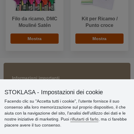
Filo da ricamo, DMC
Kit per Ricamo /
Mouliné Satén
Punto croce
Mostra
Mostra
Informazioni importanti
» Impostazioni dei cookie
STOKLASA - Impostazioni dei cookie
» Termini & Condizioni
» Informativa sulla Privacy
Facendo clic su "Accetta tutti i cookie", l’utente fornisce il suo
» Consegna e pagamento
consenso alla loro memorizzazione sul proprio dispositivo, il che
» Garanzia e resi
aiuta con la navigazione del sito, l'analisi dell'utilizzo dei dati e le
» Programma fedeltà
nostre iniziative di marketing. Puoi
rifiutarti di farlo
, ma ci farebbe
piacere avere il tuo consenso.