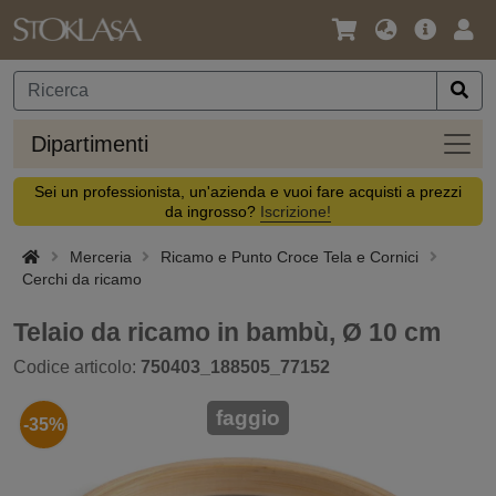
Lingua
Offerta
Acc
/
principa
Valuta
Dipar
Dipartimenti
Sei un professionista, un'azienda e vuoi fare acquisti a prezzi
da ingrosso?
Iscrizione!
Merceria
Ricamo e Punto Croce Tela e Cornici
Cerchi da ricamo
Telaio da ricamo in bambù, Ø 10 cm
Codice articolo:
750403_188505_77152
faggio
-35%