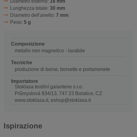
Diametro esterno:
16 mm
Lunghezza totale:
30 mm
Diametro dell'anello:
7 mm
Peso:
5 g
Composizione
metallo non magnetico - lavabile
Tecniche
produzione di borse, borsette e portamonete
Importatore
Stoklasa textilní galanterie s.r.o.
Průmyslová 934/13, 747 23 Bolatice, CZ
www.stoklasa.it, eshop@stoklasa.it
Ispirazione