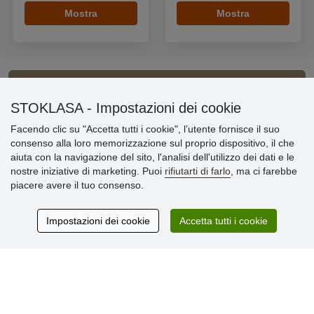
Mostra
Mostra
Informazioni importanti
STOKLASA - Impostazioni dei cookie
Facendo clic su "Accetta tutti i cookie", l’utente fornisce il suo
» Impostazioni dei cookie
consenso alla loro memorizzazione sul proprio dispositivo, il che
» Termini & Condizioni
aiuta con la navigazione del sito, l'analisi dell'utilizzo dei dati e le
» Informativa sulla Privacy
nostre iniziative di marketing. Puoi
rifiutarti di farlo
, ma ci farebbe
» Consegna e pagamento
piacere avere il tuo consenso.
» Garanzia e resi
» Programma fedeltà
Impostazioni dei cookie
Accetta tutti i cookie
Recensioni
dei clienti