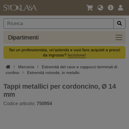
Lingua
Offerta
Acc
/
principa
Valuta
Dipar
Dipartimenti
Sei un professionista, un'azienda e vuoi fare acquisti a prezzi
da ingrosso?
Iscrizione!
Merceria
Estremità del cavo e cappucci terminali di
cordino
Estremità rotonde, in metallo
Tappi metallici per cordoncino, Ø 14
mm
Codice articolo:
750954