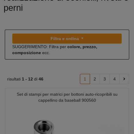
perni
Filtra e ordina
SUGGERIMENTO: Filtra per
colore, prezzo,
composizione
ecc.
risultati
1 -
12
di
46
1
2
3
4
Set di stampi per matrici per bottoni auto-ricopribili su
cappellino da baseball 900560