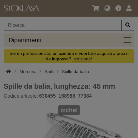
Lingua
Offerta
Acc
/
principa
Valuta
Dipar
Dipartimenti
Sei un professionista, un'azienda e vuoi fare acquisti a prezzi
da ingrosso?
Iscrizione!
Merceria
Spilli
Spille da balia
Spille da balia, lunghezza: 45 mm
Codice articolo:
630455_168988_77384
nichel