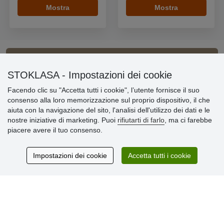
Mostra
Mostra
Informazioni importanti
STOKLASA - Impostazioni dei cookie
Facendo clic su "Accetta tutti i cookie", l’utente fornisce il suo
» Impostazioni dei cookie
consenso alla loro memorizzazione sul proprio dispositivo, il che
» Termini & Condizioni
aiuta con la navigazione del sito, l'analisi dell'utilizzo dei dati e le
» Informativa sulla Privacy
nostre iniziative di marketing. Puoi
rifiutarti di farlo
, ma ci farebbe
» Consegna e pagamento
piacere avere il tuo consenso.
» Garanzia e resi
» Programma fedeltà
Impostazioni dei cookie
Accetta tutti i cookie
Recensioni
dei clienti