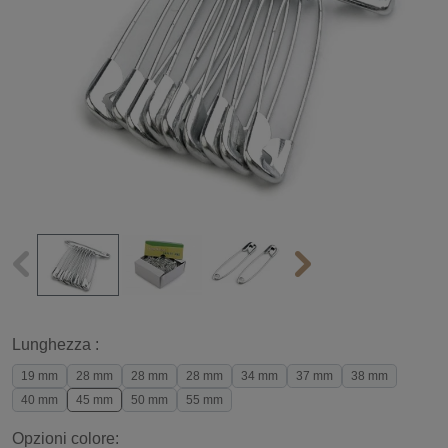
Lunghezza :
19 mm
28 mm
28 mm
28 mm
34 mm
37 mm
38 mm
40 mm
45 mm
50 mm
55 mm
Opzioni colore: