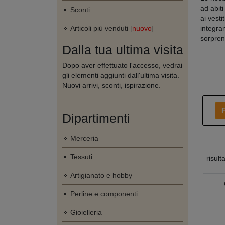
ad abit
Sconti
ai vesti
Articoli più venduti [
nuovo
]
integran
sorprend
Dalla tua ultima visita
Dopo aver effettuato l'accesso, vedrai
gli elementi aggiunti dall'ultima visita.
Nuovi arrivi, sconti, ispirazione.
F
Dipartimenti
Merceria
Tessuti
risult
Artigianato e hobby
Perline e componenti
Gioielleria