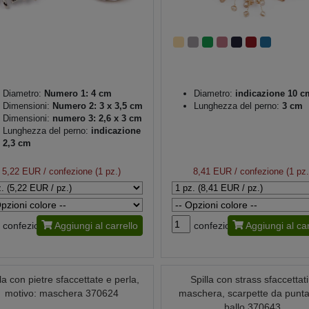
Diametro:
Numero 1: 4 cm
Diametro:
indicazione 10 c
Dimensioni:
Numero 2: 3 x 3,5 cm
Lunghezza del perno:
3 cm
Dimensioni:
numero 3: 2,6 x 3 cm
Lunghezza del perno:
indicazione
2,3 cm
5,22 EUR
/ confezione (1 pz.)
8,41 EUR
/ confezione (1 pz.
confezione
Aggiungi al carrello
confezione
Aggiungi al car
lla con pietre sfaccettate e perla,
Spilla con strass sfaccettati
motivo: maschera 370624
maschera, scarpette da punta
ballo 370643