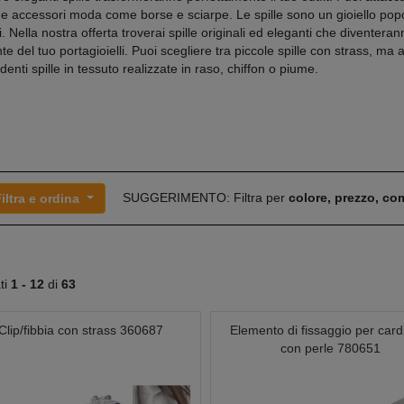
i e accessori moda come borse e sciarpe. Le spille sono un gioiello pop
ti. Nella nostra offerta troverai spille originali ed eleganti che diventera
te del tuo portagioielli. Puoi scegliere tra piccole spille con strass, ma
enti spille in tessuto realizzate in raso, chiffon o piume.
SUGGERIMENTO: Filtra per
colore, prezzo, c
iltra e ordina
ati
1 -
12
di
63
Clip/fibbia con strass 360687
Elemento di fissaggio per card
con perle 780651