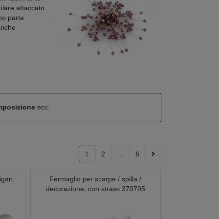
olare attaccato
nno parte
 anche
omposizione
ecc.
1
2
...
6
igan,
Fermaglio per scarpe / spilla /
decorazione, con strass 370705