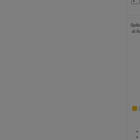
Spill
di f