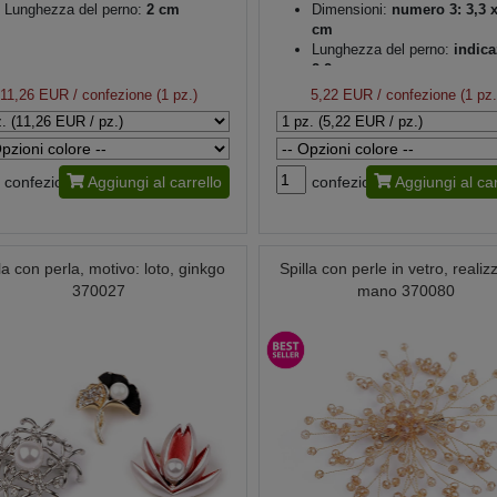
Lunghezza del perno:
2 cm
Dimensioni:
numero 3: 3,3 x
cm
Lunghezza del perno:
indica
2,2 cm
11,26 EUR
/ confezione (1 pz.)
5,22 EUR
/ confezione (1 pz.
confezione
Aggiungi al carrello
confezione
Aggiungi al car
la con perla, motivo: loto, ginkgo
Spilla con perle in vetro, realiz
370027
mano 370080