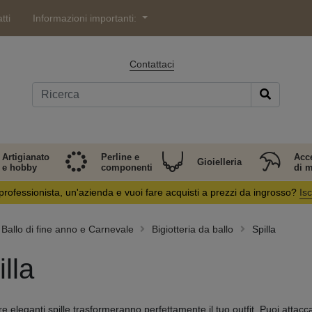
tti
Informazioni importanti:
Contattaci
Artigianato
Perline e
Acc
Gioielleria
e hobby
componenti
di 
professionista, un'azienda e vuoi fare acquisti a prezzi da ingrosso?
Isc
Ballo di fine anno e Carnevale
Bigiotteria da ballo
Spilla
lla
e eleganti spille trasformeranno perfettamente il tuo outfit. Puoi attacca