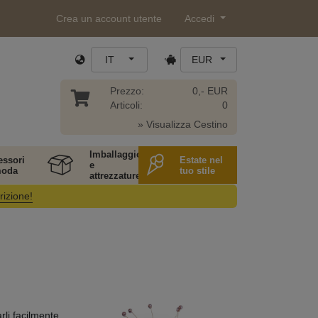
Crea un account utente
Accedi
IT
EUR
Prezzo:
0,- EUR
Articoli:
0
» Visualizza Cestino
Imballaggio
essori
Estate nel
e
moda
tuo stile
attrezzature
rizione!
rli facilmente