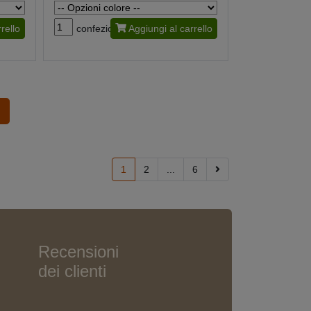
rello
confezione
Aggiungi al carrello
1
2
...
6
Recensioni
dei clienti