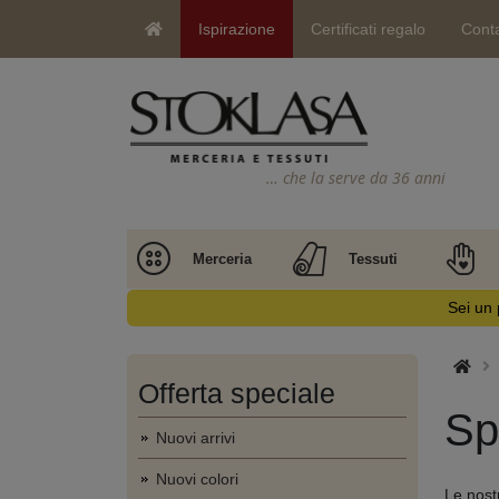
Ispirazione
Certificati regalo
Conta
… che la serve da 36 anni
Merceria
Tessuti
Sei un 
Offerta speciale
Spi
Nuovi arrivi
Nuovi colori
Le nostr