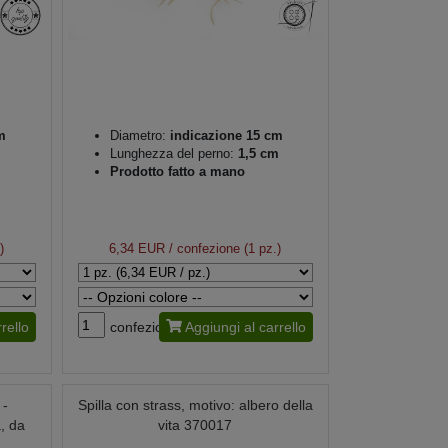
m
Diametro:
indicazione 15 cm
Lunghezza del perno:
1,5 cm
Prodotto fatto a mano
)
6,34 EUR
/ confezione (1 pz.)
rello
confezione
Aggiungi al carrello
 -
Spilla con strass, motivo: albero della
, da
vita 370017