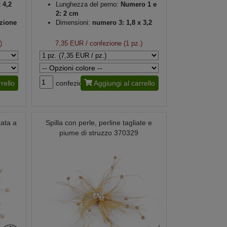
 4,2
Lunghezza del perno:
Numero 1 e
2: 2 cm
zione
Dimensioni:
numero 3: 1,8 x 3,2
cm
Lunghezza del perno:
numero 3:
)
7,35 EUR
/ confezione (1 pz.)
1,2 cm
Imitazione madreperla
rello
confezione
Aggiungi al carrello
zata a
Spilla con perle, perline tagliate e
piume di struzzo 370329