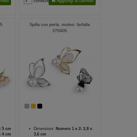
rello
confezione
Aggiungi al carrello
15
Spilla con perla, motivo: farfalla
370405
x 5 cm
Dimensioni:
Numero 1 e 2: 2,8 x
x 4 cm
3,6 cm