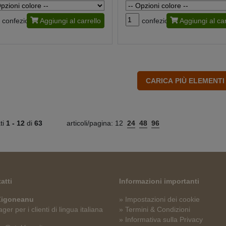
confezione
Aggiungi al carrello
confezione
Aggiungi al car
ati
1 -
12
di
63
articoli/pagina:
12
24
48
96
atti
Informazioni importanti
 Zigoneanu
» Impostazioni dei cookie
er per i clienti di lingua italiana
» Termini & Condizioni
» Informativa sulla Privacy