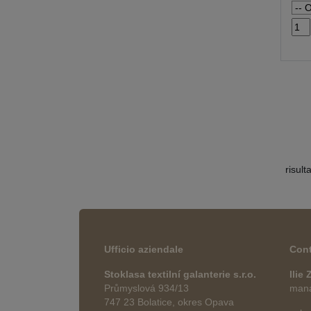
risult
Ufficio aziendale
Cont
Stoklasa textilní galanterie s.r.o.
Ilie
Průmyslová 934/13
manag
747 23 Bolatice, okres Opava