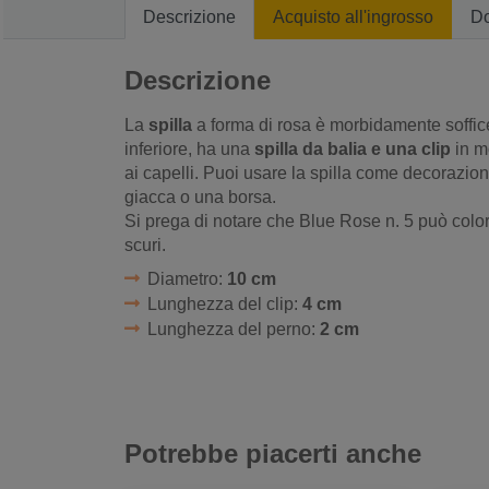
Descrizione
Acquisto all'ingrosso
D
Descrizione
La
spilla
a forma di rosa è morbidamente soffice
inferiore, ha una
spilla da balia e una clip
in mo
ai capelli. Puoi usare la spilla come decorazion
giacca o una borsa.
Si prega di notare che Blue Rose n. 5 può colora
scuri.
Diametro:
10 cm
Lunghezza del clip:
4 cm
Lunghezza del perno:
2 cm
Potrebbe piacerti anche