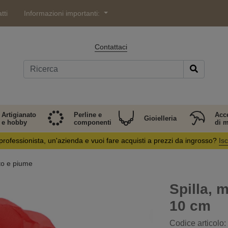
tti
Informazioni importanti:
Contattaci
Artigianato
Perline e
Acc
Gioielleria
e hobby
componenti
di 
professionista, un'azienda e vuoi fare acquisti a prezzi da ingrosso?
Isc
uto e piume
Spilla, 
10 cm
Codice articolo: