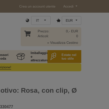
Crea un account utente
Accedi
IT
EUR
Prezzo:
0,- EUR
Articoli:
0
» Visualizza Cestino
Imballaggio
essori
Estate nel
e
moda
tuo stile
attrezzature
rizione!
motivo: Rosa, con clip, Ø
330477