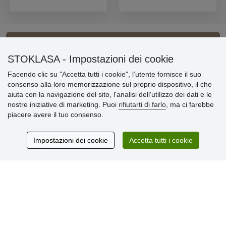
Informazioni importanti
STOKLASA - Impostazioni dei cookie
Facendo clic su "Accetta tutti i cookie", l’utente fornisce il suo
» Impostazioni dei cookie
consenso alla loro memorizzazione sul proprio dispositivo, il che
» Termini & Condizioni
aiuta con la navigazione del sito, l'analisi dell'utilizzo dei dati e le
» Informativa sulla Privacy
nostre iniziative di marketing. Puoi
rifiutarti di farlo
, ma ci farebbe
» Consegna e pagamento
piacere avere il tuo consenso.
» Garanzia e resi
» Programma fedeltà
Impostazioni dei cookie
Accetta tutti i cookie
Recensioni
dei clienti