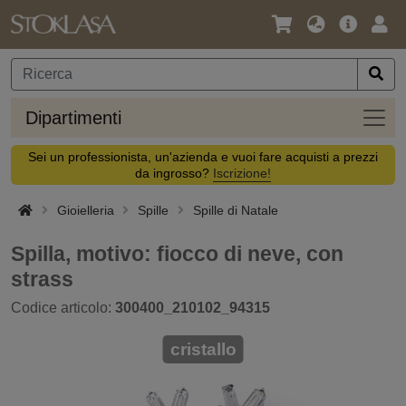
Lingua
Offerta
Acc
/
principa
Valuta
Dipar
Dipartimenti
Sei un professionista, un'azienda e vuoi fare acquisti a prezzi
da ingrosso?
Iscrizione!
Gioielleria
Spille
Spille di Natale
Spilla, motivo: fiocco di neve, con
strass
Codice articolo:
300400_210102_94315
cristallo