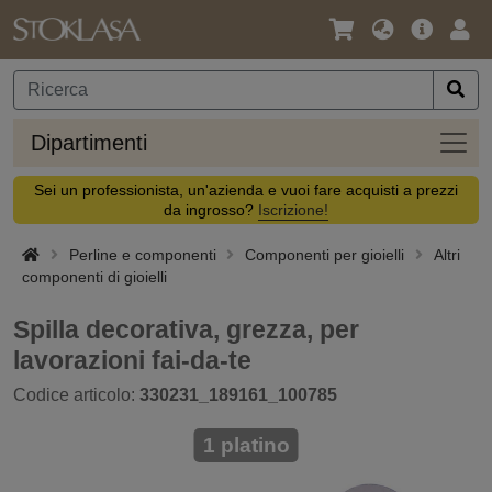
Lingua
Offerta
Acc
/
principa
Valuta
Dipar
Dipartimenti
Sei un professionista, un'azienda e vuoi fare acquisti a prezzi
da ingrosso?
Iscrizione!
Perline e componenti
Componenti per gioielli
Altri
componenti di gioielli
Spilla decorativa, grezza, per
lavorazioni fai-da-te
Codice articolo:
330231_189161_100785
1 platino