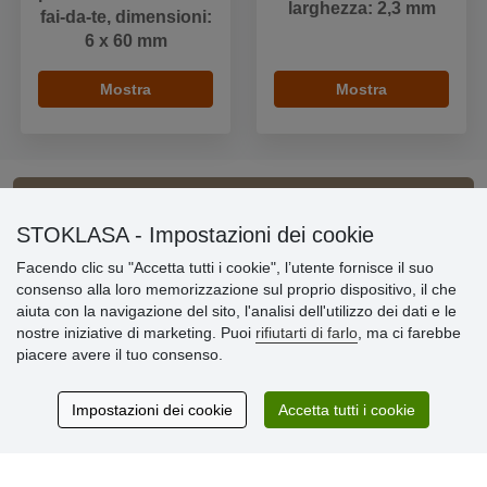
larghezza: 2,3 mm
fai-da-te, dimensioni:
6 x 60 mm
Mostra
Mostra
Informazioni importanti
STOKLASA - Impostazioni dei cookie
Facendo clic su "Accetta tutti i cookie", l’utente fornisce il suo
» Impostazioni dei cookie
consenso alla loro memorizzazione sul proprio dispositivo, il che
» Termini & Condizioni
aiuta con la navigazione del sito, l'analisi dell'utilizzo dei dati e le
» Informativa sulla Privacy
nostre iniziative di marketing. Puoi
rifiutarti di farlo
, ma ci farebbe
» Consegna e pagamento
piacere avere il tuo consenso.
» Garanzia e resi
» Programma fedeltà
Impostazioni dei cookie
Accetta tutti i cookie
Recensioni
dei clienti