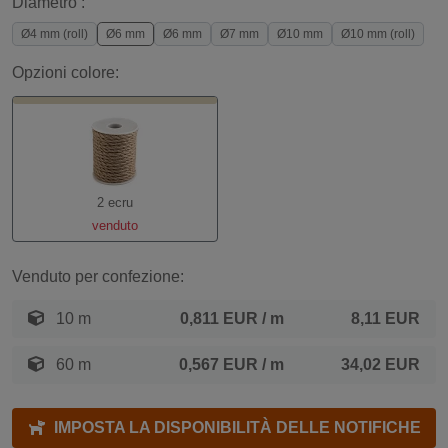
Diametro :
Ø4 mm (roll)
Ø6 mm
Ø6 mm
Ø7 mm
Ø10 mm
Ø10 mm (roll)
Opzioni colore:
2 ecru
venduto
Venduto per confezione:
10 m
0,811 EUR
/ m
8,11 EUR
60 m
0,567 EUR
/ m
34,02 EUR
IMPOSTA LA DISPONIBILITÀ DELLE NOTIFICHE