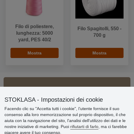
Filo di poliestere,
Filo Spagitolli, 550 -
lunghezza: 5000
700 g
yard, PES 40/2
Mostra
Mostra
Informazioni importanti
STOKLASA - Impostazioni dei cookie
» Impostazioni dei cookie
Facendo clic su "Accetta tutti i cookie", l’utente fornisce il suo
» Termini & Condizioni
consenso alla loro memorizzazione sul proprio dispositivo, il che
» Informativa sulla Privacy
aiuta con la navigazione del sito, l'analisi dell'utilizzo dei dati e le
» Consegna e pagamento
nostre iniziative di marketing. Puoi
rifiutarti di farlo
, ma ci farebbe
» Garanzia e resi
piacere avere il tuo consenso.
» Programma fedeltà