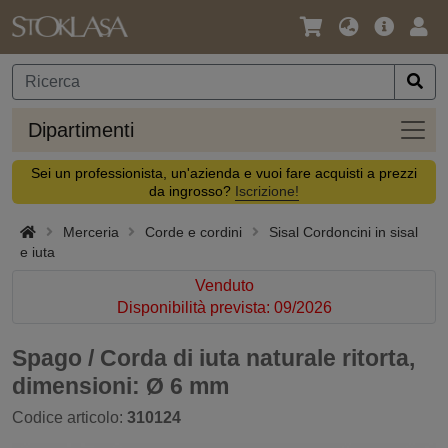
Lingua
Offerta
Acc
/
principa
Valuta
Dipar
Dipartimenti
Sei un professionista, un'azienda e vuoi fare acquisti a prezzi
da ingrosso?
Iscrizione!
Merceria
Corde e cordini
Sisal Cordoncini in sisal
e iuta
Venduto
Disponibilità prevista: 09/2026
Spago / Corda di iuta naturale ritorta,
dimensioni: Ø 6 mm
Codice articolo:
310124