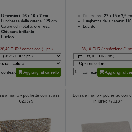
Dimensioni:
26 x 16 x 7 cm
Dimensioni:
27 x 15 x 3,5 c
Lunghezza della catena:
125 cm
Lunghezza della catena:
116
Colore del metallo:
oro rosa
Lucido
Chiusura brillante
Lucido
28,45 EUR
/ confezione (1 pz.)
38,10 EUR
/ confezione (1 pz
confezione
Aggiungi al carrello
confezione
Aggiungi al car
sa a mano - pochette con strass
Borsa a mano - pochette, con de
620375
in lurex 770187