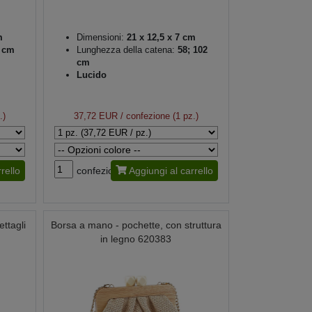
m
Dimensioni:
21 x 12,5 x 7 cm
 cm
Lunghezza della catena:
58; 102
cm
Lucido
.)
37,72 EUR
/ confezione (1 pz.)
rello
confezione
Aggiungi al carrello
ttagli
Borsa a mano - pochette, con struttura
in legno 620383