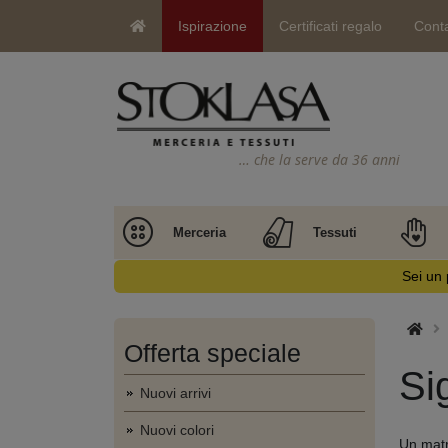
Ispirazione
Certificati regalo
Conta
… che la serve da 36 anni
Merceria
Tessuti
Sei un 
Offerta speciale
Si
Nuovi arrivi
Nuovi colori
Un matr