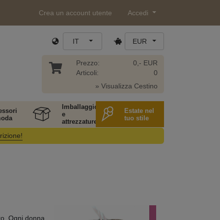
Crea un account utente
Accedi
IT
EUR
Prezzo:
0,- EUR
Articoli:
0
» Visualizza Cestino
Imballaggio
essori
Estate nel
e
moda
tuo stile
attrezzature
rizione!
to. Ogni donna