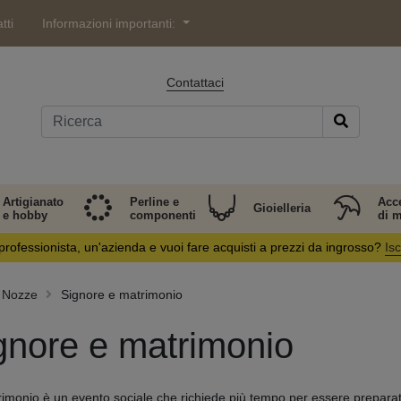
tti
Informazioni importanti:
Contattaci
Artigianato
Perline e
Acc
Gioielleria
e hobby
componenti
di 
professionista, un'azienda e vuoi fare acquisti a prezzi da ingrosso?
Isc
Nozze
Signore e matrimonio
gnore e matrimonio
imonio è un evento sociale che richiede più tempo per essere prepara