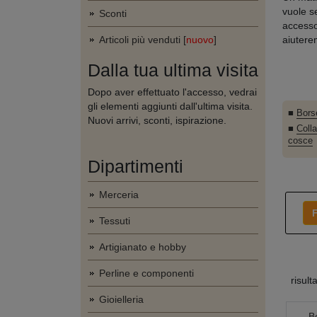
vuole s
Sconti
accesso
Articoli più venduti [
nuovo
]
aiutere
Dalla tua ultima visita
Dopo aver effettuato l'accesso, vedrai
gli elementi aggiunti dall'ultima visita.
■
Bors
Nuovi arrivi, sconti, ispirazione.
■
Colla
cosce
Dipartimenti
Merceria
F
Tessuti
Artigianato e hobby
Perline e componenti
risult
Gioielleria
B