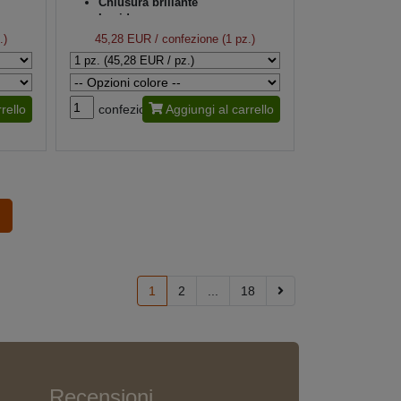
Chiusura brillante
Lucido
.)
45,28 EUR
/ confezione (1 pz.)
rello
confezione
Aggiungi al carrello
1
2
...
18
Recensioni