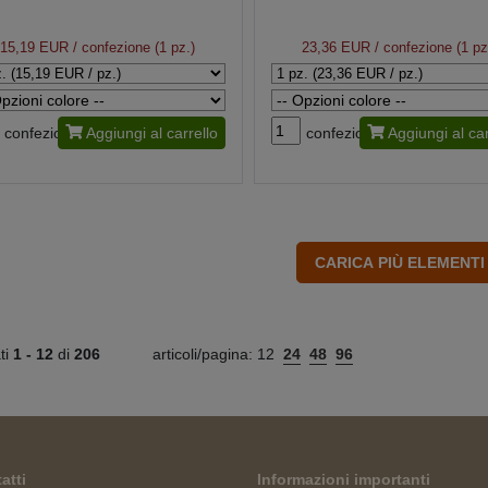
15,19 EUR
/ confezione (1 pz.)
23,36 EUR
/ confezione (1 pz
confezione
Aggiungi al carrello
confezione
Aggiungi al car
ati
1 -
12
di
206
articoli/pagina:
12
24
48
96
atti
Informazioni importanti