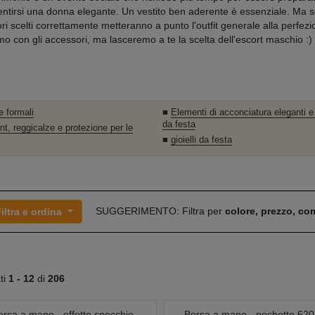
entirsi una donna elegante. Un vestito ben aderente è essenziale. Ma s
ri scelti correttamente metteranno a punto l'outfit generale alla perfezi
mo con gli accessori, ma lasceremo a te la scelta dell'escort maschio :)
e formali
■
Elementi di acconciatura eleganti e
da festa
nt, reggicalze e protezione per le
■
gioielli da festa
SUGGERIMENTO: Filtra per
colore, prezzo, c
iltra e ordina
ati
1 -
12
di
206
orsa a mano - effetto specchio
Borsa a mano - pochette 62