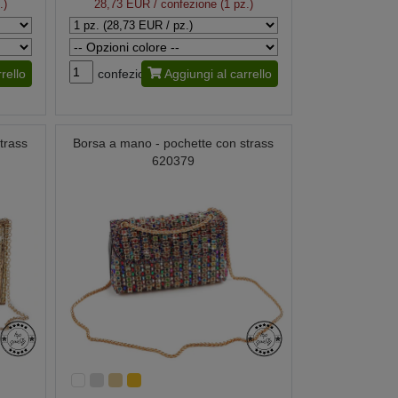
.)
28,73 EUR
/ confezione (1 pz.)
rello
confezione
Aggiungi al carrello
trass
Borsa a mano - pochette con strass
620379