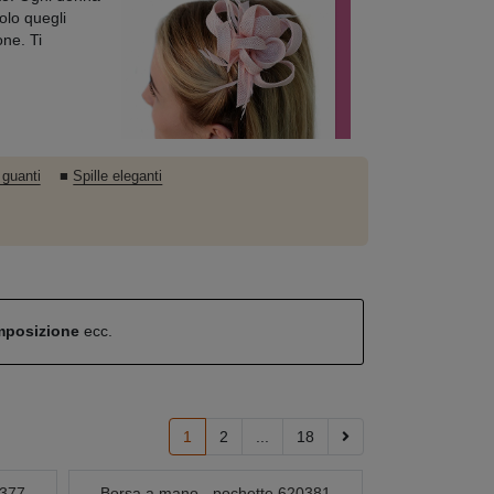
olo quegli
one. Ti
 guanti
■
Spille eleganti
omposizione
ecc.
1
2
...
18
0377
Borsa a mano - pochette 620381