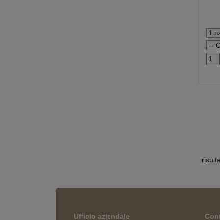
risult
Ufficio aziendale
Cont