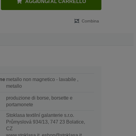
AGGIUNGI AL CARRELLO
Combina
ne
metallo non magnetico - lavabile ,
metallo
produzione di borse, borsette e
portamonete
Stoklasa textilní galanterie s.r.o.
Průmyslová 934/13, 747 23 Bolatice,
CZ
www.stoklasa.it, eshop@stoklasa.it