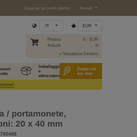
Crea un account utente
Accedi
IT
EUR
Prezzo:
0,- EUR
Articoli:
0
» Visualizza Cestino
Imballaggio
essori
Estate nel
e
moda
tuo stile
attrezzature
rizione!
a / portamonete,
oni: 20 x 40 mm
790498