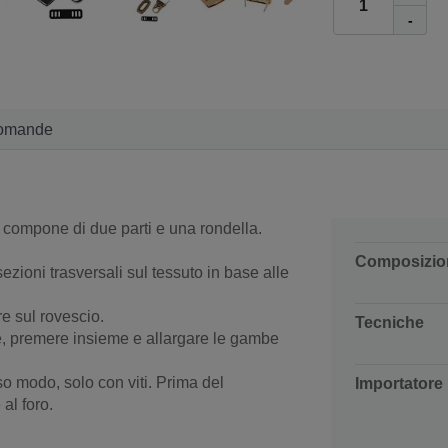
-
omande
i compone di due parti e una rondella.
Composizio
zioni trasversali sul tessuto in base alle
are sul rovescio.
Tecniche
be, premere insieme e allargare le gambe
so modo, solo con viti. Prima del
Importatore
al foro.