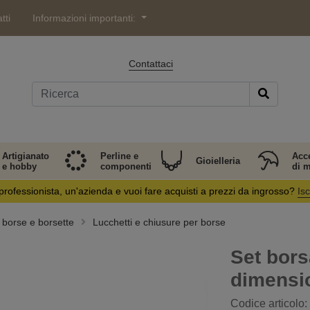
tti
Informazioni importanti:
Contattaci
Artigianato
Perline e
Acc
Gioielleria
e hobby
componenti
di 
professionista, un'azienda e vuoi fare acquisti a prezzi da ingrosso?
Isc
i borse e borsette
Lucchetti e chiusure per borse
Set bors
dimensi
Codice articolo: