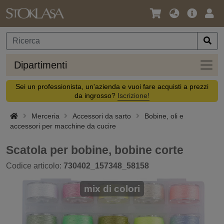
Lingua
Offerta
Acc
/
principa
Valuta
Dipar
Dipartimenti
Sei un professionista, un'azienda e vuoi fare acquisti a prezzi
da ingrosso?
Iscrizione!
Merceria
Accessori da sarto
Bobine, oli e
accessori per macchine da cucire
Scatola per bobine, bobine corte
Codice articolo:
730402_157348_58158
mix di colori