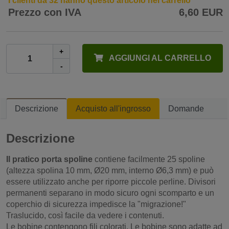
I clienti da 32 hanno questo articolo nel carrello
Prezzo con IVA
6,60 EUR
+
AGGIUNGI AL CARRELLO
-
Descrizione
Acquisto all'ingrosso
Domande
Descrizione
Il pratico porta spoline
contiene facilmente 25 spoline
(altezza spolina 10 mm, Ø20 mm, interno Ø6,3 mm) e può
essere utilizzato anche per riporre piccole perline. Divisori
permanenti separano in modo sicuro ogni scomparto e un
coperchio di sicurezza impedisce la "migrazione!"
Traslucido, così facile da vedere i contenuti.
Le bobine contengono fili colorati. Le bobine sono adatte ad