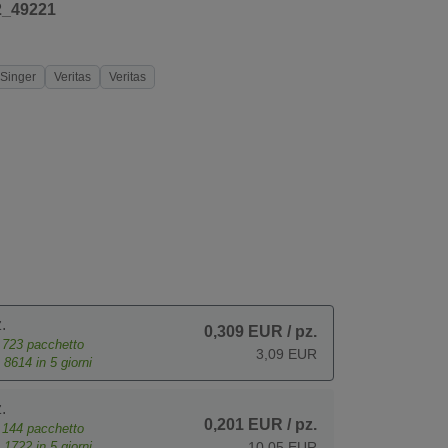
2_49221
Singer
Veritas
Veritas
.
0,309 EUR
/ pz.
e
723
pacchetto
3,09 EUR
o
8614
in 5 giorni
.
0,201 EUR
/ pz.
e
144
pacchetto
o
1722
in 5 giorni
10,05 EUR