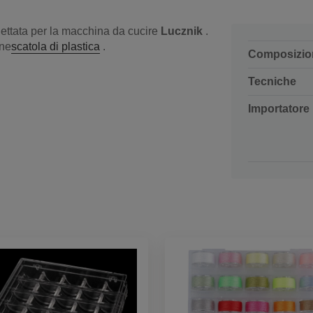
ogettata per la macchina da cucire
Lucznik
.
one
scatola di plastica
.
Composizio
Tecniche
Importatore