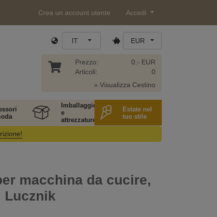
Crea un account utente
Accedi
IT
EUR
Prezzo:
0,- EUR
Articoli:
0
» Visualizza Cestino
Imballaggio
essori
Estate nel
e
moda
tuo stile
attrezzature
rizione!
er macchina da cucire,
 Lucznik