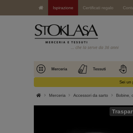
Ispirazione
Certificati regalo
Conta
… che la serve da 36 anni
Merceria
Tessuti
Sei un 
Merceria
Accessori da sarto
Bobine, 
Traspar