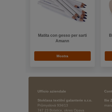
Matita con gesso per sarti
B
Amann
Mostra
Ufficio aziendale
Cont
Stoklasa textilní galanterie s.r.o.
Ilie
Průmyslová 934/13
manag
747 23 Bolatice, okres Opava