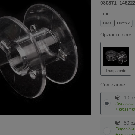
080871_14622
Tipo :
Lada
Lucznik
Opzioni colore:
Trasparente
Confezione:
10 pz
Disponibil
+ prossim
50 pz
Disponibil
+ prossim