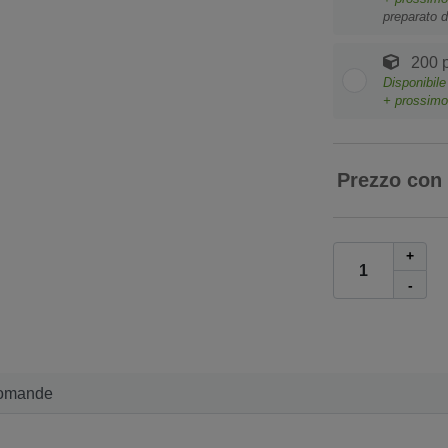
preparato d
200 p
Disponibil
+ prossim
Prezzo con
+
-
omande