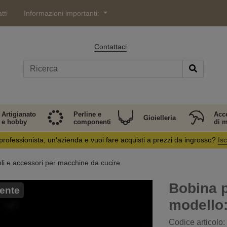
tti
Informazioni importanti:
Contattaci
Artigianato
Perline e
Acc
Gioielleria
e hobby
componenti
di 
professionista, un'azienda e vuoi fare acquisti a prezzi da ingrosso?
Isc
oli e accessori per macchine da cucire
Bobina p
ente
modello:
Codice articolo: