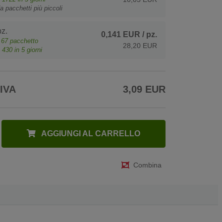
a pacchetti più piccoli
z.
0,141 EUR
/ pz.
e
67
pacchetto
28,20 EUR
o
430
in 5 giorni
 IVA
3,09 EUR
AGGIUNGI AL CARRELLO
Combina