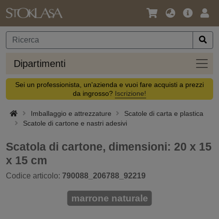
Lingua
Offerta
Acc
/
principa
Valuta
Dipar
Dipartimenti
Sei un professionista, un'azienda e vuoi fare acquisti a prezzi
da ingrosso?
Iscrizione!
Imballaggio e attrezzature
Scatole di carta e plastica
Scatole di cartone e nastri adesivi
Scatola di cartone, dimensioni: 20 x 15
x 15 cm
Codice articolo:
790088_206788_92219
marrone naturale