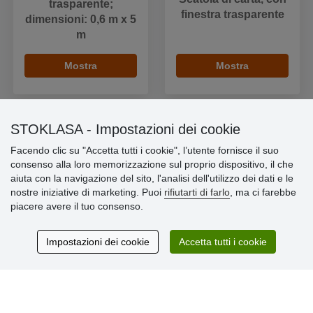
trasparente;
finestra trasparente
dimensioni: 0,6 m x 5
m
Mostra
Mostra
STOKLASA - Impostazioni dei cookie
Facendo clic su "Accetta tutti i cookie", l’utente fornisce il suo
Informazioni importanti
consenso alla loro memorizzazione sul proprio dispositivo, il che
aiuta con la navigazione del sito, l'analisi dell'utilizzo dei dati e le
» Impostazioni dei cookie
nostre iniziative di marketing. Puoi
rifiutarti di farlo
, ma ci farebbe
» Termini & Condizioni
piacere avere il tuo consenso.
» Informativa sulla Privacy
» Consegna e pagamento
» Garanzia e resi
Impostazioni dei cookie
Accetta tutti i cookie
» Programma fedeltà
Recensioni