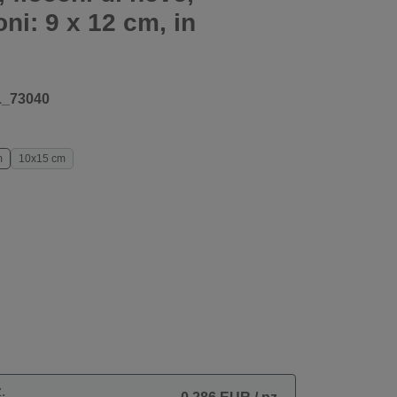
ni: 9 x 12 cm, in
1_73040
m
10x15 cm
.