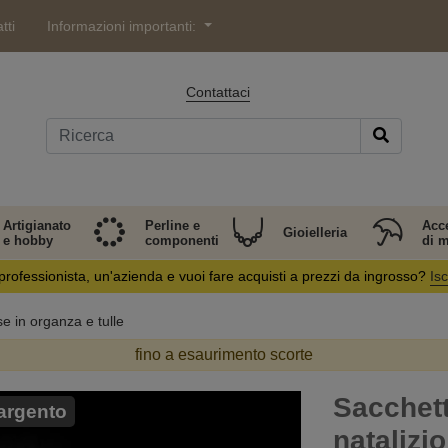
tti
Informazioni importanti:
Contattaci
Artigianato
Perline e
Acc
Gioielleria
e hobby
componenti
di 
professionista, un'azienda e vuoi fare acquisti a prezzi da ingrosso?
Isc
e in organza e tulle
fino a esaurimento scorte
Sacchett
 argento
natalizio