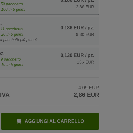
0,286 EUR
/ pz.
e
59
pacchetto
2,86 EUR
o
100
in 5 giorni
.
0,186 EUR
/ pz.
e
11
pacchetto
o
20
in 5 giorni
9,30 EUR
a pacchetti più piccoli
z.
0,130 EUR
/ pz.
e
9
pacchetto
13,- EUR
o
10
in 5 giorni
4,09 EUR
 IVA
2,86 EUR
AGGIUNGI AL CARRELLO