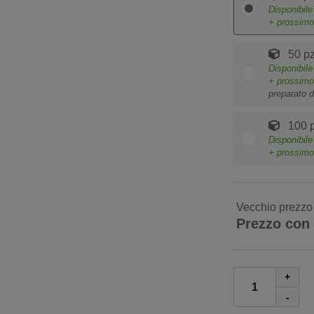
Disponibil
+ prossim
50 pz
Disponibil
+ prossim
preparato d
100 p
Disponibil
+ prossim
Vecchio prezzo
Prezzo con
+
-