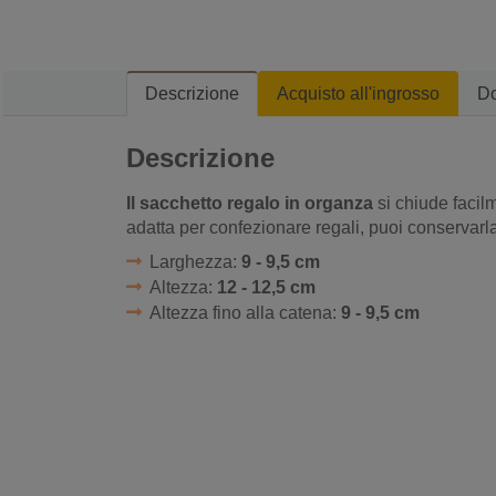
Descrizione
Acquisto all'ingrosso
D
Descrizione
Il sacchetto regalo in organza
si chiude facil
adatta per confezionare regali, puoi conservarla 
Larghezza:
9 - 9,5 cm
Altezza:
12 - 12,5 cm
Altezza fino alla catena:
9 - 9,5 cm