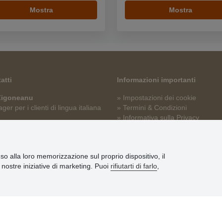
Mostra
Mostra
atti
Informazioni importanti
 Zigoneanu
» Impostazioni dei cookie
er per i clienti di lingua italiana
» Termini & Condizioni
» Informativa sulla Privacy
p@stoklasa.it
» Consegna e pagamento
» Garanzia e resi
» Programma fedeltà
nso alla loro memorizzazione sul proprio dispositivo, il
le nostre iniziative di marketing. Puoi
rifiutarti di farlo
,