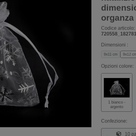
dimensio
organza
Codice articolo:
720558_18278
Dimensioni :
9x11 cm
9x12 c
Opzioni colore:
1 bianco -
argento
Confezione:
10 pz