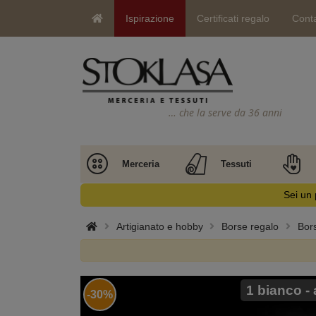
Ispirazione
Certificati regalo
Conta
… che la serve da 36 anni
Merceria
Tessuti
Sei un 
Artigianato e hobby
Borse regalo
Bors
1 bianco -
-30%