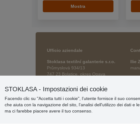
Mostra
Ufficio aziendale
Cont
Stoklasa textilní galanterie s.r.o.
Ilie
Průmyslová 934/13
manag
747 23 Bolatice, okres Opava
esho
Repubblica Ceca
STOKLASA - Impostazioni dei cookie
Facendo clic su "Accetta tutti i cookie", l’utente fornisce il suo conse
che aiuta con la navigazione del sito, l'analisi dell'utilizzo dei dati e 
ma ci farebbe piacere avere il tuo consenso.