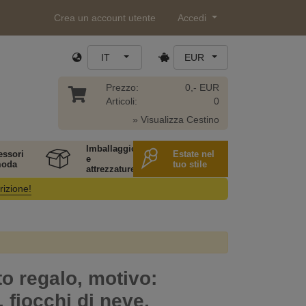
Crea un account utente
Accedi
IT
EUR
Prezzo:
0,- EUR
Articoli:
0
» Visualizza Cestino
Imballaggio
essori
Estate nel
e
moda
tuo stile
attrezzature
rizione!
o regalo, motivo:
, fiocchi di neve,