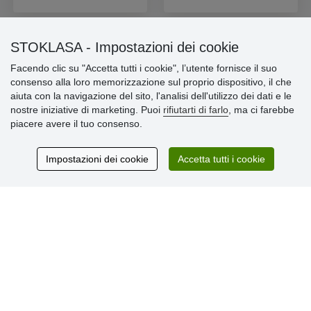
STOKLASA - Impostazioni dei cookie
Facendo clic su "Accetta tutti i cookie", l’utente fornisce il suo
Informazioni importanti
consenso alla loro memorizzazione sul proprio dispositivo, il che
aiuta con la navigazione del sito, l'analisi dell'utilizzo dei dati e le
» Impostazioni dei cookie
nostre iniziative di marketing. Puoi
rifiutarti di farlo
, ma ci farebbe
» Termini & Condizioni
piacere avere il tuo consenso.
» Informativa sulla Privacy
» Consegna e pagamento
» Garanzia e resi
Impostazioni dei cookie
Accetta tutti i cookie
» Programma fedeltà
Recensioni
dei clienti