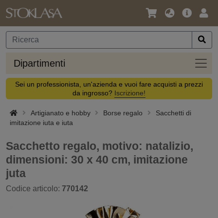
Lingua
Offerta
Acc
/
principa
Valuta
Dipar
Dipartimenti
Sei un professionista, un'azienda e vuoi fare acquisti a prezzi
da ingrosso?
Iscrizione!
Artigianato e hobby
Borse regalo
Sacchetti di
imitazione iuta e iuta
Sacchetto regalo, motivo: natalizio,
dimensioni: 30 x 40 cm, imitazione
juta
Codice articolo:
770142