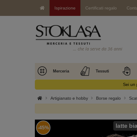
Ispirazione
Certificati regalo
Conta
… che la serve da 36 anni
Merceria
Tessuti
Sei un 
Artigianato e hobby
Borse regalo
Sca
latte b
-45%