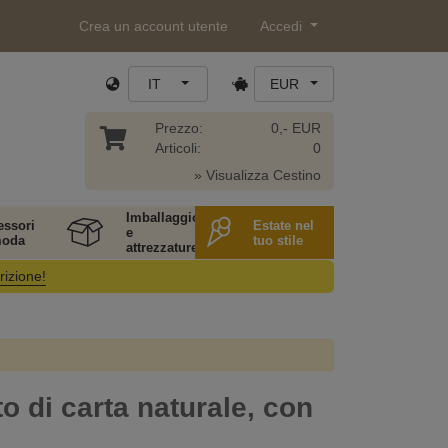
Crea un account utente
Accedi
IT
EUR
Prezzo:
0,- EUR
Articoli:
0
» Visualizza Cestino
Imballaggio
essori
Estate nel
e
moda
tuo stile
attrezzature
rizione!
o di carta naturale, con