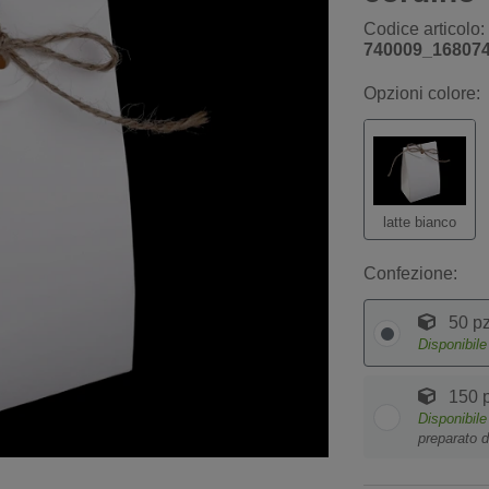
Codice articolo:
740009_16807
Opzioni colore:
latte bianco
Confezione:
50 pz
Disponibil
150 p
Disponibil
preparato d