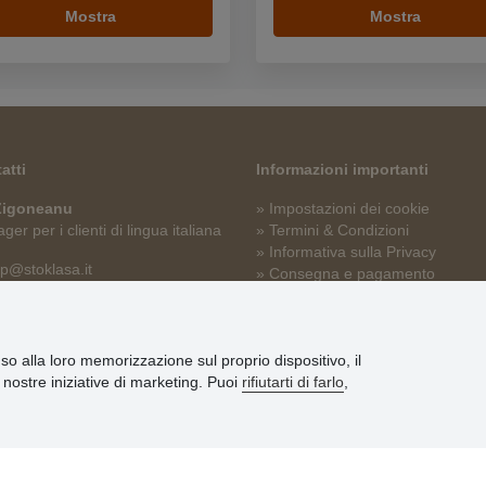
Mostra
Mostra
atti
Informazioni importanti
 Zigoneanu
» Impostazioni dei cookie
er per i clienti di lingua italiana
» Termini & Condizioni
» Informativa sulla Privacy
p@stoklasa.it
» Consegna e pagamento
» Garanzia e resi
» Programma fedeltà
nso alla loro memorizzazione sul proprio dispositivo, il
le nostre iniziative di marketing. Puoi
rifiutarti di farlo
,
© Stoklasa textilní galanterie s.r.o. 2026.