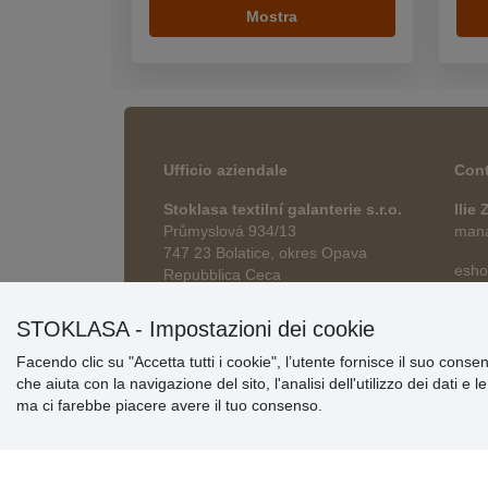
Mostra
Ufficio aziendale
Cont
Stoklasa textilní galanterie s.r.o.
Ilie
Průmyslová 934/13
manag
747 23 Bolatice, okres Opava
esho
Repubblica Ceca
STOKLASA - Impostazioni dei cookie
Facendo clic su "Accetta tutti i cookie", l’utente fornisce il suo conse
che aiuta con la navigazione del sito, l'analisi dell'utilizzo dei dati e 
ma ci farebbe piacere avere il tuo consenso.