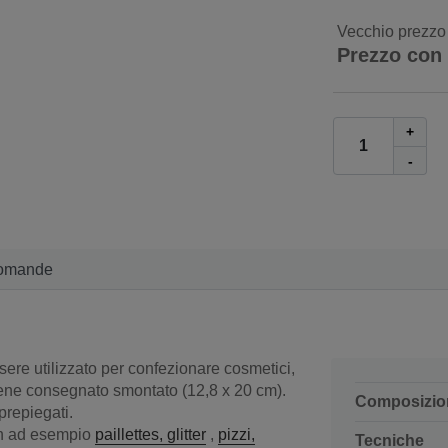
Vecchio prezzo
Prezzo con
+
-
omande
sere utilizzato per confezionare cosmetici,
viene consegnato smontato (12,8 x 20 cm).
Composizio
prepiegati.
on ad esempio
paillettes, glitter
,
pizzi,
Tecniche