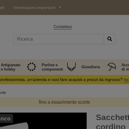
tti
Informazioni importanti:
Contattaci
Artigianato
Perline e
Acc
Gioielleria
e hobby
componenti
di 
professionista, un'azienda e vuoi fare acquisti a prezzi da ingrosso?
Isc
tole
fino a esaurimento scorte
Sacchett
ianco
cordino