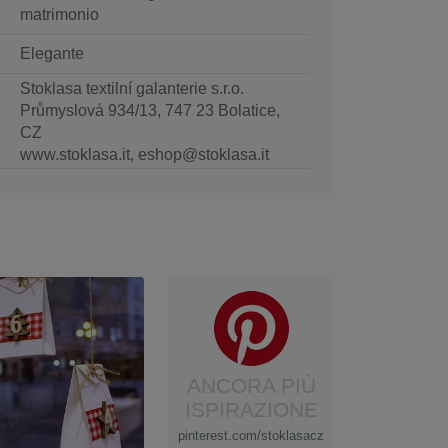
matrimonio
Elegante
Stoklasa textilní galanterie s.r.o.
Průmyslová 934/13, 747 23 Bolatice,
CZ
www.stoklasa.it, eshop@stoklasa.it
ANCORA PIÙ
ISPIRAZIONE
pinterest.com/stoklasacz