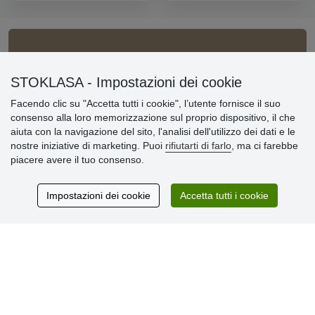
Informazioni importanti
STOKLASA - Impostazioni dei cookie
» Impostazioni dei cookie
Facendo clic su "Accetta tutti i cookie", l’utente fornisce il suo
» Termini & Condizioni
consenso alla loro memorizzazione sul proprio dispositivo, il che
» Informativa sulla Privacy
aiuta con la navigazione del sito, l'analisi dell'utilizzo dei dati e le
» Consegna e pagamento
nostre iniziative di marketing. Puoi
rifiutarti di farlo
, ma ci farebbe
» Garanzia e resi
piacere avere il tuo consenso.
» Programma fedeltà
Impostazioni dei cookie
Accetta tutti i cookie
Recensioni
dei clienti