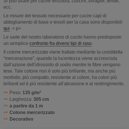
Si può usare per cucire lenzuola, cuscini, tovaglie, tende,
ecc.
Le misure del tessuto necessarie per cucire capi di
abbigliamento di base e tessili per la casa sono disponibili
qui
.< p>
Le sarte del nostro laboratorio di cucito hanno predisposto
un semplice
confronto fra diversi tipi di raso
.
Il cotone mercerizzato viene trattato mediante la cosiddetta
“mercerazione”, quando la lucentezza viene accresciuta
dall'azione dell'idrossido di sodio mentre le fibre vengono
tese. Tale cotone non è solo più brillante, ma anche più
morbido, più compatto, resistente al colore, ha colori più
brillanti ed è più resistente all'abrasione e al restringimento.
Peso:
135 g/m²
Larghezza:
305 cm
a partire da 1 m
Cotone mercerizzato
Decorativo