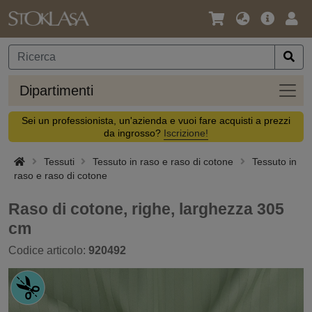
Lingua
Offerta
Acc
/
principa
Valuta
Dipar
Dipartimenti
Sei un professionista, un'azienda e vuoi fare acquisti a prezzi
da ingrosso?
Iscrizione!
Tessuti
Tessuto in raso e raso di cotone
Tessuto in
raso e raso di cotone
Raso di cotone, righe, larghezza 305
cm
Codice articolo:
920492