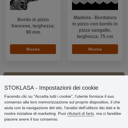
Madeira - Bordatura
Bordo in pizzo
in pizzo con bordo in
francese, larghezza:
pizzo sangallo,
90 mm
larghezza: 75 cm
Mostra
Mostra
Informazioni importanti
STOKLASA - Impostazioni dei cookie
Facendo clic su "Accetta tutti i cookie", l’utente fornisce il suo
» Impostazioni dei cookie
consenso alla loro memorizzazione sul proprio dispositivo, il che
» Termini & Condizioni
aiuta con la navigazione del sito, l'analisi dell'utilizzo dei dati e le
» Informativa sulla Privacy
nostre iniziative di marketing. Puoi
rifiutarti di farlo
, ma ci farebbe
» Consegna e pagamento
piacere avere il tuo consenso.
» Garanzia e resi
» Programma fedeltà