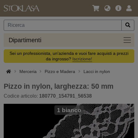
Lingua
Offerta
Acc
/
principa
Valuta
Dipar
Dipartimenti
Sei un professionista, un'azienda e vuoi fare acquisti a prezzi
da ingrosso?
Iscrizione!
Merceria
Pizzo e Madera
Lacci in nylon
Pizzo in nylon, larghezza: 50 mm
Codice articolo:
180770_154791_56538
1 bianco